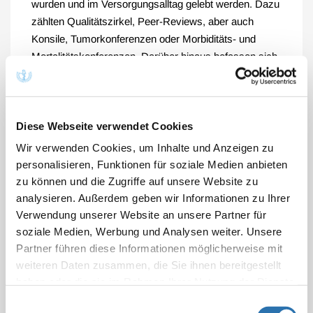
wurden und im Versorgungsalltag gelebt werden. Dazu
zählten Qualitätszirkel, Peer-Reviews, aber auch
Konsile, Tumorkonferenzen oder Morbiditäts- und
Mortalitätskonferenzen. Darüber hinaus befassen sich
von den Ärztekammern anerkannte
Fortbildungsveranstaltungen in unterschiedlichen
Kontexten explizit mit der Diagnosestellung. Wichtige
Diese Webseite verwendet Cookies
Erkenntnisse für die Fehlerprävention würden auch
aus den Daten der Gutachterkommissionen und
Wir verwenden Cookies, um Inhalte und Anzeigen zu
Schlichtungsstellen bei den Ärztekammern sowie aus
personalisieren, Funktionen für soziale Medien anbieten
CIRSmedical.de, dem Berichts- und Lernsystem der
zu können und die Zugriffe auf unsere Website zu
deutschen Ärzteschaft für kritische Ereignisse in der
analysieren. Außerdem geben wir Informationen zu Ihrer
Medizin, gewonnen, die bundesweit erfasst und für
Verwendung unserer Website an unsere Partner für
Fortbildungen und Qualitätssicherungsmaßnahmen
soziale Medien, Werbung und Analysen weiter. Unsere
Partner führen diese Informationen möglicherweise mit
ausgewertet werden.
weiteren Daten zusammen, die Sie ihnen bereitgestellt
Das allein aber reiche nicht. Auch Politik und
haben oder die sie im Rahmen Ihrer Nutzung der Dienste
Kostenträger müssten die Voraussetzungen dafür
gesammelt haben. Sie geben Einwilligung zu unseren
Einwilligungsauswahl