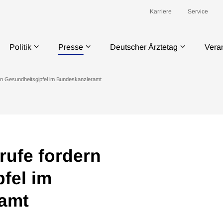
Karriere
Service
Politik
Presse
Deutscher Ärztetag
Vera
rn Gesundheitsgipfel im Bundeskanzleramt
ufe fordern
fel im
amt