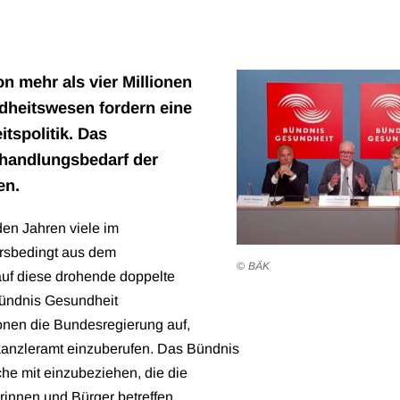
on mehr als vier Millionen
dheitswesen fordern eine
tspolitik. Das
ehandlungsbedarf der
en.
en Jahren viele im
rsbedingt aus dem
BÄK
auf diese drohende doppelte
Bündnis Gesundheit
nen die Bundesregierung auf,
kanzleramt einzuberufen. Das Bündnis
iche mit einzubeziehen, die die
innen und Bürger betreffen.