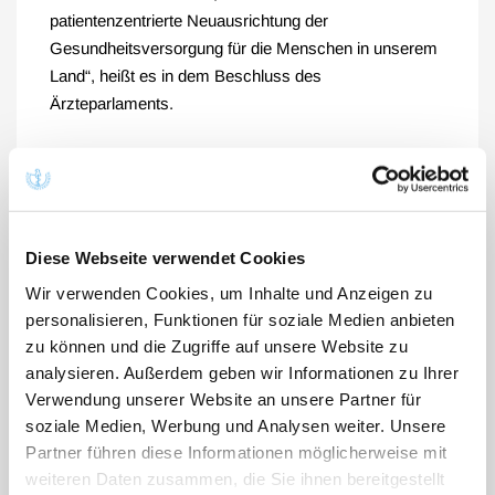
patientenzentrierte Neuausrichtung der
Gesundheitsversorgung für die Menschen in unserem
Land“, heißt es in dem Beschluss des
Ärzteparlaments.
Die Essener Resolution für
Freiheit und Verantwortung in
Diese Webseite verwendet Cookies
der ärztlichen Profession im
Wir verwenden Cookies, um Inhalte und Anzeigen zu
personalisieren, Funktionen für soziale Medien anbieten
Wortlaut:
zu können und die Zugriffe auf unsere Website zu
analysieren. Außerdem geben wir Informationen zu Ihrer
"Der ärztliche Beruf ist [...] seiner Natur nach ein freier
Verwendung unserer Website an unsere Partner für
Beruf." (§ 1 Abs. 2 BOÄ und § 1 Abs. 1 S. 2 und 3
soziale Medien, Werbung und Analysen weiter. Unsere
MBO-Ä)
Partner führen diese Informationen möglicherweise mit
weiteren Daten zusammen, die Sie ihnen bereitgestellt
Ärztinnen und Ärzte üben unabhängig von Stellung und