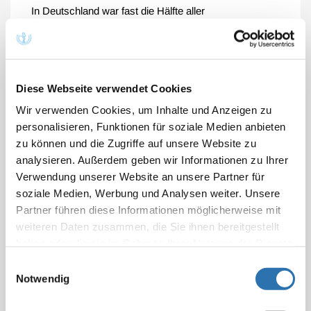
In Deutschland war fast die Hälfte aller
niedergelassenen Ärztinnen und Ärzte und ihrer
Praxisteams in den letzten fünf Jahren mit körperlicher
Gewalt konfrontiert. Unter den Krankenhausärzten
berichten mehr als 40 Prozent, dass die Gewalt in den
Diese Webseite verwendet Cookies
letzten fünf Jahren zugenommen hat. Auch die
Wir verwenden Cookies, um Inhalte und Anzeigen zu
polizeiliche Kriminalstatistik weist seit 2019 einen
personalisieren, Funktionen für soziale Medien anbieten
massiven Anstieg von sogenannten Rohheitsdelikten
zu können und die Zugriffe auf unsere Website zu
im Gesundheitswesen aus.
analysieren. Außerdem geben wir Informationen zu Ihrer
Verwendung unserer Website an unsere Partner für
„Arztpraxen und Krankenhäuser sind Orte der
soziale Medien, Werbung und Analysen weiter. Unsere
Genesung und des Vertrauens. Für die dort
Partner führen diese Informationen möglicherweise mit
Beschäftigten sind sie mitunter aber auch echte
weiteren Daten zusammen, die Sie ihnen bereitgestellt
Gefahrenzonen“, sagte Bundesärztekammer-
haben oder die sie im Rahmen Ihrer Nutzung der Dienste
Präsident Dr. Klaus Reinhardt vor dem Aktionstag. Die
gesammelt haben. Sie geben Einwilligung zu unseren
Einwilligungsauswahl
Ärztekammern in Deutschland setzten sich intensiv
Cookies, wenn Sie unsere Webseite weiterhin
Notwendig
dafür ein, Ärztinnen und Ärzte besser vor verbalen und
nutzen.
Datenschutzerklärung
|
Impressum
körperlichen Angriffen zu schützen. Neben der