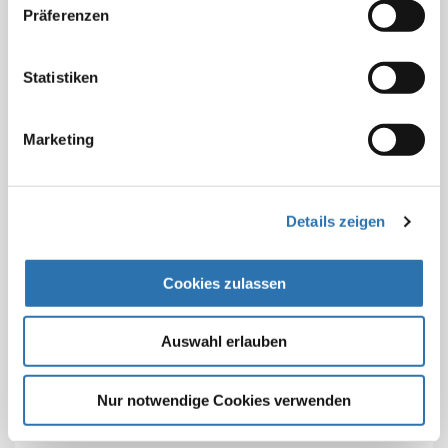
Einrichtung von Meldeadressen, Ombudsstellen und
Präferenzen
Beratungsangeboten bestehe ein vielfältiges Angebot
an Fortbildungen zu Gewaltprävention,
Statistiken
Konfliktmanagement, Deeskalationstrainings,
Selbstverteidigungstechniken und Eigensicherung in
beruflichen Ausnahmesituationen.
Marketing
„Vor allem aber muss der Staat seinem Schutzauftrag
für die Beschäftigten im Gesundheitswesen
Details zeigen
nachkommen. Angriffe auf Ärzte in Kliniken und
Praxen, auf Rettungskräfte und Feuerwehrleute
müssen in der Praxis schärfer bestraft werden.
Cookies zulassen
Gewaltdelikte müssen konsequent und unmittelbar
verfolgt und geahndet werden“, forderte Reinhardt. Er
Auswahl erlauben
bekräftigte zudem seine Forderung nach
Meldesystemen für Angriffe auf Einsatzkräfte und
Nur notwendige Cookies verwenden
medizinisches Personal, in denen die Betroffenen die
entsprechenden Fälle unkompliziert anzeigen und so