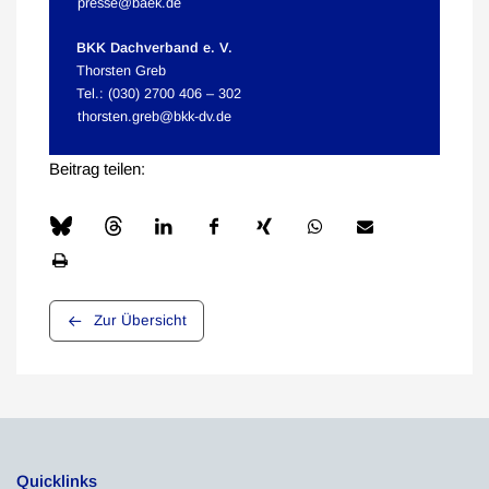
presse@baek.de
BKK Dachverband e. V.
Thorsten Greb
Tel.: (030) 2700 406 – 302
thorsten.greb@bkk-dv.de
Beitrag teilen:
Zur Übersicht
Quicklinks