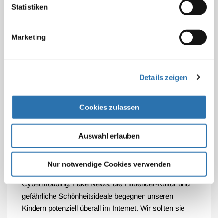
Dafür müssen wir ihnen helfen, mit digitalen Medien
Statistiken
verantwortungsvoll umzugehen. Das ist eine
gesamtgesellschaftliche Aufgabe, der sich Schule,
Marketing
Elternhaus, Gesundheitssystem und Politik
gemeinsam stellen müssen.“
Anne-Kathrin Klemm, Vorständin beim BKK
Details zeigen
Dachverband,
erklärt: „Gesundheitskompetenz wird
uns nicht in die Wiege gelegt. Sie muss aktiv erlernt
Cookies zulassen
und gelebt werden – und zwar so früh wie möglich. Wir
leben heute in einer Zeit, in der Informationen zu
Gesundheit und Krankheit kaum von Desinformationen
Auswahl erlauben
zu unterscheiden sind. Es ist wichtig, dass Kinder und
Jugendliche lernen, diese Informationen einzuordnen
Nur notwendige Cookies verwenden
und sie verantwortungsvoll für sich zu nutzen.
Cybermobbing, Fake News, die Influencer-Kultur und
gefährliche Schönheitsideale begegnen unseren
Kindern potenziell überall im Internet. Wir sollten sie