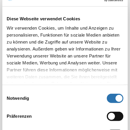
ist Teil der Gesundheitskompetenz und sollte zur
schulischen Grundbildung gehören.“
Diese Webseite verwendet Cookies
Dr. Gerald Quitterer, Präsident der Bayerischen
Wir verwenden Cookies, um Inhalte und Anzeigen zu
Landesärztekammer
und gemeinsam mit Reinhardt
personalisieren, Funktionen für soziale Medien anbieten
Vorsitzender des Ausschusses „Public Health“ der
zu können und die Zugriffe auf unsere Website zu
Bundesärztekammer, betont:
analysieren. Außerdem geben wir Informationen zu Ihrer
„Die Schulen bieten ideale Voraussetzungen, um
Verwendung unserer Website an unsere Partner für
Gesundheitskompetenz schon im frühen Alter
soziale Medien, Werbung und Analysen weiter. Unsere
systematisch zu fördern. Wir brauchen Lehrplaninhalte
Partner führen diese Informationen möglicherweise mit
zu zentralen Gesundheitsthemen. Wichtig ist zudem,
weiteren Daten zusammen, die Sie ihnen bereitgestellt
dass gezielt Programme zur Förderung von
haben oder die sie im Rahmen Ihrer Nutzung der Dienste
Medienkompetenz in Schulen und für Familien etabliert
gesammelt haben. Sie geben Einwilligung zu unseren
Einwilligungsauswahl
werden. Wir schlagen daher eine neue
Cookies, wenn Sie unsere Webseite weiterhin
Notwendig
Präventionsstrategie der ‚Digitalen Balance‘ vor, die in
nutzen.
Datenschutzerklärung
|
Impressum
Curricula, Elterntrainings und -informationen und den
Präferenzen
regionalen Präventionsketten aufgenommen wird. Wir
alle wollen, dass unsere Kinder gesund aufwachsen.