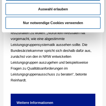
Positiv hob Reinhardt die Einbeziehung der BÄK in den
Auswahl erlauben
geplanten Leistungsgruppenausschuss hervor. In
diesem Zusammenhang begrüßte Reinhardt auch die
Ankündigung des Bundesgesundheitsministers, nicht
Nur notwendige Cookies verwenden
dogmatisch an den neuen Leistungsgruppen
festzuhalten zu wollen. „Nordrhein-Westfalen hat
vorgemacht, wie eine abgestimmte
Leistungsgruppensystematik aussehen sollte. Die
Bundesärztekammer spricht sich deshalb dafür aus,
zunächst von den in NRW entwickelten
Leistungsgruppen auszugehen und beispielsweise
Fragen zu Qualitätsanforderungen im
Leistungsgruppenausschuss zu beraten“, betonte
Reinhardt.
Weitere Informationen