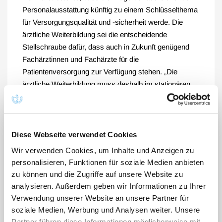
Personalausstattung künftig zu einem Schlüsselthema
für Versorgungsqualität und -sicherheit werde. Die
ärztliche Weiterbildung sei die entscheidende
Stellschraube dafür, dass auch in Zukunft genügend
Fachärztinnen und Fachärzte für die
Patientenversorgung zur Verfügung stehen. „Die
ärztliche Weiterbildung muss deshalb im stationären
wie im ambulanten Bereich ausreichend und
angemessen finanziert werden“, forderte Reinhardt.
Die mit der Krankenhausreform vorgesehene
Leistungsgruppenplanung werde zudem zu einer
Diese Webseite verwendet Cookies
stärkeren Zentralisierung weiterbildungsrelevanter
Wir verwenden Cookies, um Inhalte und Anzeigen zu
Versorgungsinhalte führen. Deshalb müsse auf mehr
personalisieren, Funktionen für soziale Medien anbieten
Kooperation von Krankenhäusern, die solche
zu können und die Zugriffe auf unsere Website zu
Versorgungsaufträge erhalten, mit anderen
analysieren. Außerdem geben wir Informationen zu Ihrer
Krankenhäusern und weiteren Einrichtungen der
Verwendung unserer Website an unsere Partner für
Patientenversorgung hingewirkt werden. Hierbei seien
soziale Medien, Werbung und Analysen weiter. Unsere
auch arbeits- und steuerrechtliche Fragen, wie zum
Partner führen diese Informationen möglicherweise mit