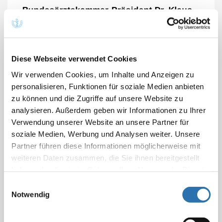
Bundesärztekammer-Präsident Dr. Klaus
Reinhardt dringend zur Impfung
aufgerufen.
Diese Webseite verwendet Cookies
„Je weniger Menschen schwer an einer Influenza
erkranken, desto mehr Behandlungskapazitäten
Wir verwenden Cookies, um Inhalte und Anzeigen zu
bleiben frei für COVID-19- Patienten“, sagte er den
personalisieren, Funktionen für soziale Medien anbieten
Zeitungen der Funke Mediengruppe (30.06.2022).
zu können und die Zugriffe auf unsere Website zu
Außerdem ließen sich mit der Grippeschutzimpfung
analysieren. Außerdem geben wir Informationen zu Ihrer
Doppelinfektionen mit dem Corona- und dem
Verwendung unserer Website an unsere Partner für
soziale Medien, Werbung und Analysen weiter. Unsere
Influenzavirus vermeiden.
Partner führen diese Informationen möglicherweise mit
Die rund 150.000 Arztpraxen in Deutschland haben
weiteren Daten zusammen, die Sie ihnen bereitgestellt
ausreichend Kapazitäten, Grippeschutzimpfungen
haben oder die sie im Rahmen Ihrer Nutzung der Dienste
vorzunehmen. „Wichtig ist, neben der Fortführung und
gesammelt haben. Sie geben Einwilligung zu unseren
Einwilligungsauswahl
Cookies, wenn Sie unsere Webseite weiterhin
Weiterentwicklung der Corona-Impfkampagne, die
Notwendig
nutzen.
Datenschutzerklärung
|
Impressum
laienverständliche Aufklärung über den Nutzen von
Grippeschutzimpfungen für besonders gefährdete