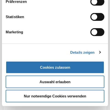
Präferenzen
Bevölkerungsgruppen“, forderte Reinhardt.
Die Praxen hätten bis Ende März ihre Bestellungen für
Statistiken
Grippeimpfstoffe beim Paul-Ehrlich-Institut (PEI)
eingereicht. „Weil wir aufgrund der Corona-Pandemie
Marketing
nicht genau vorhersagen können, welche Intensität die
kommende Grippesaison haben wird, sollte das PEI
einen ausreichenden Puffer an Influenza-
Impfstoffdosen mit einkalkulieren“, so der Präsident
Details zeigen
der Bundesärztekammer.
Beitrag teilen:
Cookies zulassen
Auswahl erlauben
Nur notwendige Cookies verwenden
Zur Übersicht