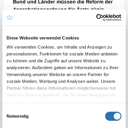
Bund und Länder müssen die Reform der
Approbationsordnung für Ärzte zügig
voranbringen. Das hat der 127. Deutsche
Ärztetag gefordert. Zukünftige Ärztinnen
und Ärzte bedürfen einer modernen und
Diese Webseite verwendet Cookies
praxisnahen Ausbildung an Patientinnen
Wir verwenden Cookies, um Inhalte und Anzeigen zu
und Patienten. Die Umsetzungsfrist der
personalisieren, Funktionen für soziale Medien anbieten
Reform auf 2027 zu verschieben, sei
zu können und die Zugriffe auf unsere Website zu
„nicht hinzunehmen“.
analysieren. Außerdem geben wir Informationen zu Ihrer
Verwendung unserer Website an unsere Partner für
Im Rahmen des Reformprozesses müssten zudem
soziale Medien, Werbung und Analysen weiter. Unsere
die Bedingungen der Medizinstudierenden im
Partner führen diese Informationen möglicherweise mit
Praktischen Jahr verbessert werden. Dazu gehöre
weiteren Daten zusammen, die Sie ihnen bereitgestellt
zwingend, zwischen Krankheitstagen und Fehlzeiten
haben oder die sie im Rahmen Ihrer Nutzung der Dienste
zu differenzieren und eine faire und bundesweit
gesammelt haben. Sie geben Einwilligung zu unseren
Einwilligungsauswahl
einheitliche Mindestaufwandsentschädigung der
Cookies, wenn Sie unsere Webseite weiterhin
Notwendig
Medizinstudierenden im Praktischen Jahr einzuführen.
nutzen.
Datenschutzerklärung
|
Impressum