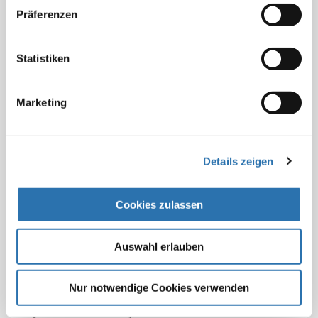
„In der aktuellen Fehlzeitenregelung sind lediglich 30
Präferenzen
Fehltage vorgesehen, sodass krankheitsbedingte
Fehlzeiten keine Berücksichtigung finden“, kritisierten
Statistiken
die Abgeordneten. Die derzeitige Möglichkeit, nur einen
individuellen Härtefallantrag stellen zu können, sei eine
nicht annehmbare Unsicherheit und ein
Marketing
unverhältnismäßiger Aufwand. Um die
Patientensicherheit, die Gesundheit der
Medizinstudierenden und die Ausbildungsqualität
Details zeigen
sicherzustellen, müssten Krankheitsausfälle aus
dieser Regelung ausgenommen werden.
Cookies zulassen
Beitrag teilen:
Auswahl erlauben
Nur notwendige Cookies verwenden
Zur Übersicht