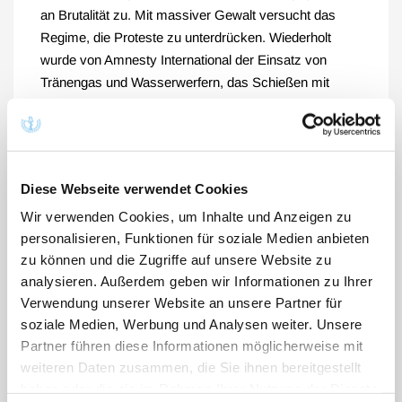
an Brutalität zu. Mit massiver Gewalt versucht das
Regime, die Proteste zu unterdrücken. Wiederholt
wurde von Amnesty International der Einsatz von
Tränengas und Wasserwerfern, das Schießen mit
scharfer Munition sowie der massive Einsatz von
Schlagstöcken gegen Protestierende dokumentiert.
Zahlreiche Menschen wurden verhaftet, sogar
Minderjährige zu Tode geprügelt, erschossen und
Diese Webseite verwendet Cookies
verschleppt. Über 300 Menschen wurden bisher
Wir verwenden Cookies, um Inhalte und Anzeigen zu
ermordet, darunter viele Minderjährige.
personalisieren, Funktionen für soziale Medien anbieten
Noch immer ist über den Verbleib zahlreicher
zu können und die Zugriffe auf unsere Website zu
politischer Gefangener nach dem Brand im Teheraner
analysieren. Außerdem geben wir Informationen zu Ihrer
Evin Gefängnis am 15.10.2022 nichts bekannt. Es
Verwendung unserer Website an unsere Partner für
soziale Medien, Werbung und Analysen weiter. Unsere
mehren sich Berichte über Vergewaltigungen und
Partner führen diese Informationen möglicherweise mit
Folter in den Gefängnissen. Mit größter Sorge sehen
weiteren Daten zusammen, die Sie ihnen bereitgestellt
wir den Beginn von Strafprozessen gegen politische
haben oder die sie im Rahmen Ihrer Nutzung der Dienste
Gefangene in diesen Tagen. Da den politischen