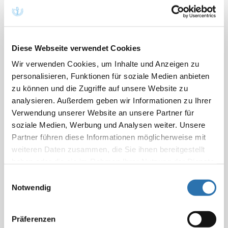
deutlichen Anstieg des Raucheranteils in der
Bevölkerung. Wie aus Zahlen des
Bundesgesundheitsministeriums hervorgeht, stieg die
Zahl der Raucherinnen und Raucher zwischen Ende
Diese Webseite verwendet Cookies
2019 und Mitte 2022 von 27,2 Prozent auf 37,6
Wir verwenden Cookies, um Inhalte und Anzeigen zu
Prozent.
personalisieren, Funktionen für soziale Medien anbieten
zu können und die Zugriffe auf unsere Website zu
„Diese Entwicklung zeigt, dass der Kampf gegen die
analysieren. Außerdem geben wir Informationen zu Ihrer
Tabaksucht noch nicht gewonnen ist. Was wir
Verwendung unserer Website an unsere Partner für
brauchen, sind mehr Präventions- und
soziale Medien, Werbung und Analysen weiter. Unsere
Aufklärungsprogramme, insbesondere auch zu den
Partner führen diese Informationen möglicherweise mit
Möglichkeiten der Tabakentwöhnung. Analog zu
weiteren Daten zusammen, die Sie ihnen bereitgestellt
anderen substanzgebundenen Suchtmitteln muss die
haben oder die sie im Rahmen Ihrer Nutzung der Dienste
evidenzbasierte Therapie der Nikotin- und
gesammelt haben. Sie geben Einwilligung zu unseren
Einwilligungsauswahl
Tabakabhängigkeit von den Krankenkassen finanziert
Cookies, wenn Sie unsere Webseite weiterhin
Notwendig
werden“, forderte Reinhardt.
nutzen.
Datenschutzerklärung
|
Impressum
Dringend notwendig seien darüber hinaus ein
Präferenzen
konsequentes Verbot von Tabakwerbung und -