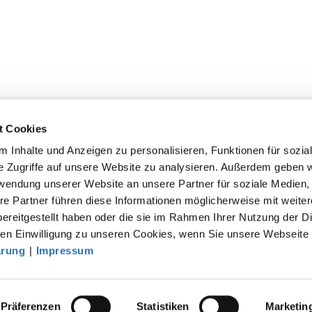
t Cookies
 Inhalte und Anzeigen zu personalisieren, Funktionen für sozia
e Zugriffe auf unsere Website zu analysieren. Außerdem geben w
rwendung unserer Website an unsere Partner für soziale Medien
akt
re Partner führen diese Informationen möglicherweise mit weite
särztekammer
ereitgestellt haben oder die sie im Rahmen Ihrer Nutzung der D
tsgemeinschaft der deutschen Ärztekammern
n Einwilligung zu unseren Cookies, wenn Sie unsere Webseite 
ärung
|
Impressum
rbert-Lewin-Platz 1, 10623 Berlin
fo@baek.de
Präferenzen
Statistiken
Marketin