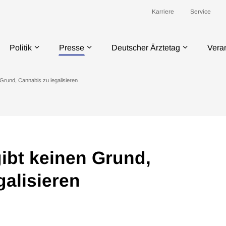
Karriere
Service
Politik
Presse
Deutscher Ärztetag
Vera
 Grund, Cannabis zu legalisieren
gibt keinen Grund,
galisieren