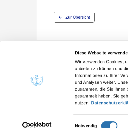
Zur Übersicht
Diese Webseite verwende
Wir verwenden Cookies, um
anbieten zu können und di
Informationen zu Ihrer Ve
Quicklinks
Kont
und Analysen weiter. Unse
Bunde
Ärzte
zusammen, die Sie ihnen b
Arbei
gesammelt haben. Sie gebe
Gesundheitsfachberufe
nutzen.
Datenschutzerkl
He
Presse
in
Einwilligungsauswahl
Notwendig