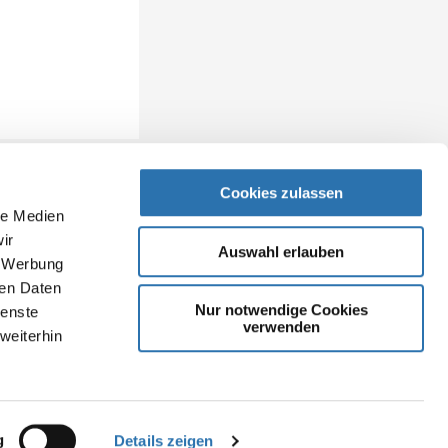
Cookies zulassen
le Medien
ir
Auswahl erlauben
, Werbung
ren Daten
Nur notwendige Cookies
ienste
verwenden
weiterhin
g
Details zeigen