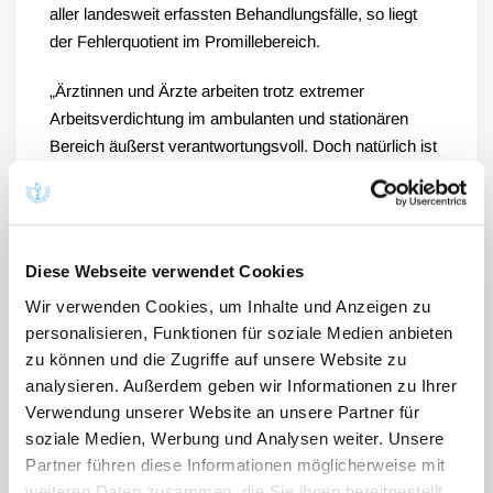
aller landesweit erfassten Behandlungsfälle, so liegt
der Fehlerquotient im Promillebereich.
„Ärztinnen und Ärzte arbeiten trotz extremer
Arbeitsverdichtung im ambulanten und stationären
Bereich äußerst verantwortungsvoll. Doch natürlich ist
jeder Fehler, der passiert, ein Fehler zu viel. Der
Schlichtungsausschuss der Landesärztekammer
nimmt deshalb jeden eingehenden Antrag von
Patientinnen und Patienten sehr ernst“, erklärte
Diese Webseite verwendet Cookies
Landesärztekammer-Präsident Dr. Günther Matheis.
Wir verwenden Cookies, um Inhalte und Anzeigen zu
Fehler und Beinahe-Fehler dürfen nicht verschwiegen
personalisieren, Funktionen für soziale Medien anbieten
werden, sondern es muss offen darüber gesprochen
zu können und die Zugriffe auf unsere Website zu
werden. „Nur dies hilft, Schwachstellen aufzudecken
analysieren. Außerdem geben wir Informationen zu Ihrer
und wirksame Strategien zur Fehlerprävention
Verwendung unserer Website an unsere Partner für
aufzubauen“, so Matheis.
soziale Medien, Werbung und Analysen weiter. Unsere
Partner führen diese Informationen möglicherweise mit
Rund zwei Drittel der Anträge betrafen im vergangenen
weiteren Daten zusammen, die Sie ihnen bereitgestellt