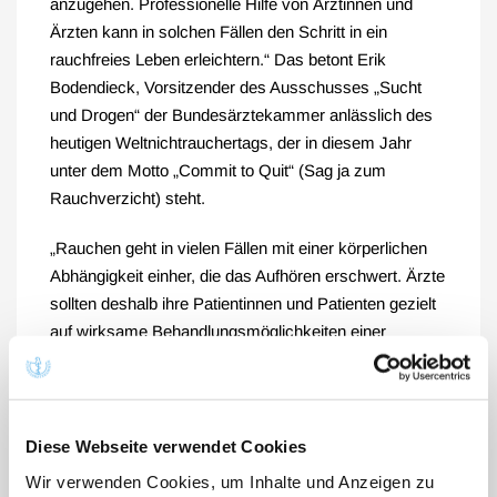
anzugehen. Professionelle Hilfe von Ärztinnen und
Ärzten kann in solchen Fällen den Schritt in ein
rauchfreies Leben erleichtern.“ Das betont Erik
Bodendieck, Vorsitzender des Ausschusses „Sucht
und Drogen“ der Bundesärztekammer anlässlich des
heutigen Weltnichtrauchertags, der in diesem Jahr
unter dem Motto „Commit to Quit“ (Sag ja zum
Rauchverzicht) steht.
„Rauchen geht in vielen Fällen mit einer körperlichen
Abhängigkeit einher, die das Aufhören erschwert. Ärzte
sollten deshalb ihre Patientinnen und Patienten gezielt
auf wirksame Behandlungsmöglichkeiten einer
Tabakentwöhnung ansprechen, so Bodendieck.
Studien belegten, dass bereits eine kurze Ansprache
und Beratung von Patienten Erfolge zeigten und die
Diese Webseite verwendet Cookies
Wirksamkeit durch die Intensität der Intervention weiter
Wir verwenden Cookies, um Inhalte und Anzeigen zu
gesteigert werden könne, ergänzt der Co-Vorsitzende