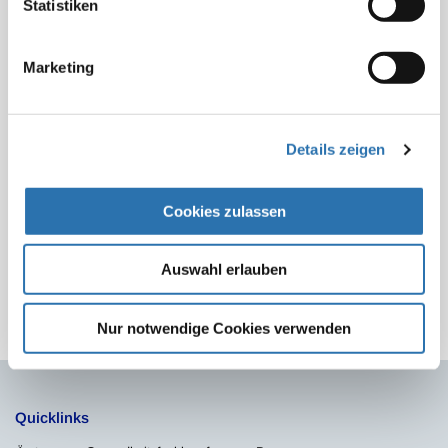
Statistiken
Pressestelle der Ärztekammer Nordrhein arbeitet und
davor 25 Jahre lang als Redakteurin für Gesundheits-
und Sozialpolitik beim Deutschen Ärzteblatt tätig war.
Marketing
www.aekno.de
Beitrag teilen:
Details zeigen
Cookies zulassen
Auswahl erlauben
Zur Übersicht
Nur notwendige Cookies verwenden
Quicklinks