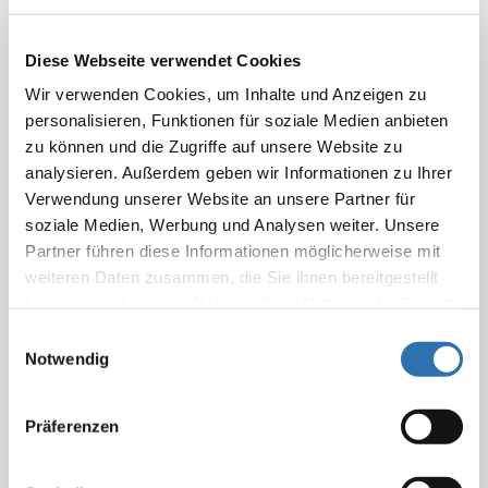
Ärztekammer Nordrhein sowie
Chefredakteur des Rheinischen
Diese Webseite verwendet Cookies
Ärzteblatts, Horst Schumacher, ist am 1.
Wir verwenden Cookies, um Inhalte und Anzeigen zu
Juli in den Ruhestand getreten.
personalisieren, Funktionen für soziale Medien anbieten
zu können und die Zugriffe auf unsere Website zu
Seine bisherige Stellvertreterin, Sabine Schindler-
analysieren. Außerdem geben wir Informationen zu Ihrer
Marlow, die seit 1992 für die Ärztekammer Nordrhein
Verwendung unserer Website an unsere Partner für
tätig ist, übernimmt ab sofort dessen Aufgaben. Sie
soziale Medien, Werbung und Analysen weiter. Unsere
verantwortet darüber hinaus auch die Themen
Partner führen diese Informationen möglicherweise mit
Prävention und Gesundheitsförderung in der
weiteren Daten zusammen, die Sie ihnen bereitgestellt
Ärztekammer. Schindler-Marlow hat
haben oder die sie im Rahmen Ihrer Nutzung der Dienste
Allgemeine Literaturwissenschaft studiert und war vor
gesammelt haben. Sie geben Einwilligung zu unseren
Einwilligungsauswahl
ihrem Eintritt in die Dienste der Kammer als
Cookies, wenn Sie unsere Webseite weiterhin
Notwendig
Wissenschaftliche Mitarbeiterin an der
nutzen.
Datenschutzerklärung
|
Impressum
Universität Wuppertal tätig.
Präferenzen
Stellvertreterin von Schindler-Marlow wird Heike
Korzilius, die seit Mitte 2020 als Redakteurin in der