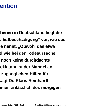
vention
benen in Deutschland liegt die
elbstbeschädigung“ vor, wie das
de nennt. „Obwohl das etwa
nd wie bei der Todesursache
r noch keine durchdachte
eklatant ist der Mangel an
t zugänglichen Hilfen für
agt Dr. Klaus Reinhardt,
mer, anlässlich des morgigen
.
en bis 25 Jahre ist Selbsttötung sogar