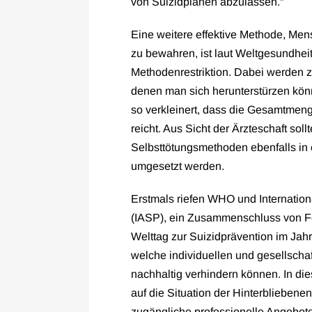
von Suizidplänen abzulassen.“
Eine weitere effektive Methode, Me
zu bewahren, ist laut Weltgesundhe
Methodenrestriktion. Dabei werden 
denen man sich herunterstürzen kön
so verkleinert, dass die Gesamtmenge
reicht. Aus Sicht der Ärzteschaft sol
Selbsttötungsmethoden ebenfalls in
umgesetzt werden.
Erstmals riefen WHO und Internationa
(IASP), ein Zusammenschluss von F
Welttag zur Suizidprävention im Jah
welche individuellen und gesellsch
nachhaltig verhindern können. In d
auf die Situation der Hinterbliebenen
zugängliche professionelle Angebote