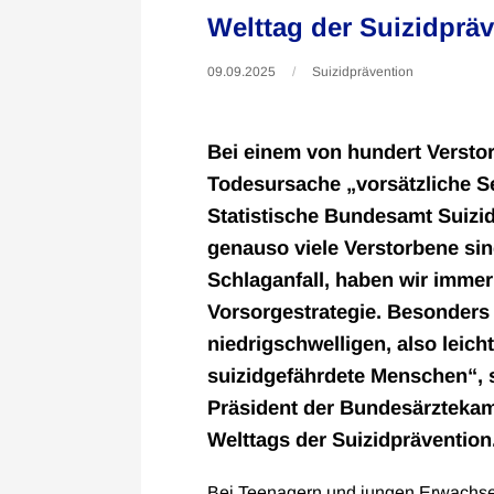
Welttag der Suizidprä
09.09.2025
Suizidprävention
Bei einem von hundert Verstor
Todesursache „vorsätzliche S
Statistische Bundesamt Suizi
genauso viele Verstorbene si
Schlaganfall, haben wir imme
Vorsorgestrategie. Besonders 
niedrigschwelligen, also leich
suizidgefährdete Menschen“, s
Präsident der Bundesärztekam
Welttags der Suizidprävention
Bei Teenagern und jungen Erwachsen