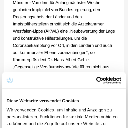
Münster - Von dem für Anfang nächster Woche
geplanten Impfgipfel von Bundesregierung, den
Regierungschefs der Länder und den
Impfstoffherstellern erhofft sich die Ärztekammer
Westfalen-Lippe (ÄKWL) eine „Neubewertung der Lage
und konstruktive Hilfestellungen, um die
Coronabekämpfung vor Ort, in den Ländern und auch
auf kommunaler Ebene voranzubringen“, so
Kammerpräsident Dr. Hans-Albert Gehle.
„Gegenseitige Versäumnisvorwürfe führen nicht aus
der Pandemie. Wir dürfen nicht Sündenböcke suchen,
sondern müssen Lösungen finden.“
Es könnten nur so viel Impfungen vorgenommen
Diese Webseite verwendet Cookies
werden wie Impfdosen verfügbar sind. „Daher müssen
auch Menschen mit der höchsten Priorität Geduld
Wir verwenden Cookies, um Inhalte und Anzeigen zu
personalisieren, Funktionen für soziale Medien anbieten
haben. Die Impfhersteller müssen insbesondere
zu können und die Zugriffe auf unsere Website zu
dringend verlässlich zusagen, wie viele Impfdosen sie