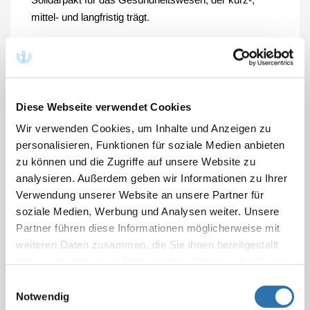
mittel- und langfristig trägt.
Zur kurzfristigen Entlastung der gesetzlichen
Krankenversicherung ist eine vollständige
Refinanzierung der versicherungsfremden Leistungen,
insbesondere der Krankenkassenbeiträge für
Diese Webseite verwendet Cookies
Bürgergeldempfänger, unerlässlich. Leistungen, die
Wir verwenden Cookies, um Inhalte und Anzeigen zu
den gesellschaftlichen Ausgleich sichern, dürfen nicht
personalisieren, Funktionen für soziale Medien anbieten
allein den Beitragszahlenden der GKV aufgebürdet
zu können und die Zugriffe auf unsere Website zu
werden. Im Arzneimittelbereich sollte der
analysieren. Außerdem geben wir Informationen zu Ihrer
Herstellerrabatt für patentgeschützte Arzneimittel
Verwendung unserer Website an unsere Partner für
erhöht werden. Der Mehrwertsteuersatz auf
soziale Medien, Werbung und Analysen weiter. Unsere
Arzneimittel sollte – wie bei Tierarzneimitteln – von
Partner führen diese Informationen möglicherweise mit
derzeit 19 auf sieben Prozent gesenkt werden. Zur
weiteren Daten zusammen, die Sie ihnen bereitgestellt
kurzfristigen Entlastung der Krankenkassen würde
haben oder die sie im Rahmen Ihrer Nutzung der Dienste
auch eine moderate Anpassung der
gesammelt haben. Sie geben Einwilligung zu unseren
Einwilligungsauswahl
Selbstbeteiligungen bei Arzneimitteln und
Cookies, wenn Sie unsere Webseite weiterhin
Notwendig
Krankenhausbehandlungen beitragen.