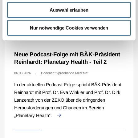
Präsident Reinhardt, einer der Erstunterzeichner des
Appells "Ärztinnen und Ärzte für die Zuckersteuer",
Auswahl erlauben
u.a. mit den gesundheitlichen Folgen durch einen
übermäßigen Zuckerkonsum.
Nur notwendige Cookies verwenden
Neue Podcast-Folge mit BÄK-Präsident
Reinhardt: Planetary Health - Teil 2
06.03.2026
Podcast "Sprechende Medizin"
In der aktuellen Podcast-Folge spricht BÄK-Präsident
Reinhardt mit Prof. Dr. Eva Winkler und Prof. Dr. Dirk
Lanzerath von der ZEKO über die dringenden
Herausforderungen und Chancen im Bereich
„Planetary Health“.