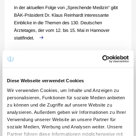
In der aktuellen Folge von „Sprechende Medizin“ gibt
BÄK-Präsident Dr. Klaus Reinhardt interessante
Einblicke in die Themen des 130. Deutschen
Ärztetages, der vom 12. bis 15. Mai in Hannover
stattfindet.
Neue Podcast-Folge mit BÄK-Präsident
Reinhardt: Impfwoche 2026
Diese Webseite verwendet Cookies
20.04.2026
Podcast "Sprechende Medizin"
Wir verwenden Cookies, um Inhalte und Anzeigen zu
personalisieren, Funktionen für soziale Medien anbieten
Vom 19. Bis 25. April findet in diesem Jahr die
zu können und die Zugriffe auf unsere Website zu
Europäische Impfwoche statt - unter dem Motto
analysieren. Außerdem geben wir Informationen zu Ihrer
„Impfungen wirken in jeder Generation“.
Verwendung unserer Website an unsere Partner für
soziale Medien, Werbung und Analysen weiter. Unsere
Partner führen diese Informationen möglicherweise mit