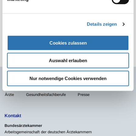
Number), genannt) Weiterhin wird dem
Vertrauensdiensteanbieter die sogenannte bundeseinheitliche
Arztnummer
(BAN) von der zuständigen Ärztekammer
Details zeigen
übermittelt. Diese für den Antragsteller eindeutige Nummer
Cookies zulassen
Auswahl erlauben
Nur notwendige Cookies verwenden
Quicklinks
Ärzte
Gesundheitsfachberufe
Presse
Kontakt
Bundesärztekammer
Arbeitsgemeinschaft der deutschen Ärztekammern