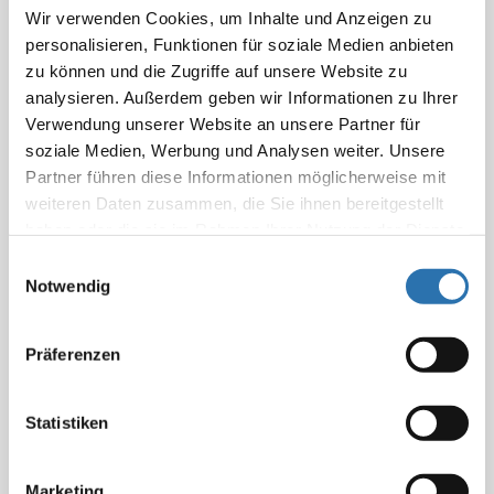
Wir verwenden Cookies, um Inhalte und Anzeigen zu
personalisieren, Funktionen für soziale Medien anbieten
Typ
zu können und die Zugriffe auf unsere Website zu
Sortieren nach:
Seiten
(2)
analysieren. Außerdem geben wir Informationen zu Ihrer
Relevance
Titel
Relevanz
Datum
Verwendung unserer Website an unsere Partner für
soziale Medien, Werbung und Analysen weiter. Unsere
Partner führen diese Informationen möglicherweise mit
Bundesärztekammer
weiteren Daten zusammen, die Sie ihnen bereitgestellt
haben oder die sie im Rahmen Ihrer Nutzung der Dienste
19.05.2020
gesammelt haben. Sie geben Einwilligung zu unseren
Einwilligungsauswahl
Patientenversorgung Schmerztherapie Sterbehilfe Abrechnung
Cookies, wenn Sie unsere Webseite weiterhin
Notwendig
Analogverzeichnis Anästhesie Ärztestatistik
Arztnummer
nutzen.
Datenschutzerklärung
|
Impressum
Arztsuche Ärzteverteilung Betriebsarzt Blutspende eHBA
Präferenzen
FAQ zum elektronischen
Statistiken
Heilberufsausweis
13.08.2020
Marketing