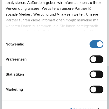
analysieren. Außerdem geben wir Informationen zu Ihrer
Verwendung unserer Website an unsere Partner für
soziale Medien, Werbung und Analysen weiter. Unsere
Fortbildungskalender der Landesärztekammer
Partner führen diese Informationen möglicherweise mit
Sachsen
weiteren Daten zusammen, die Sie ihnen bereitgestellt
haben oder die sie im Rahmen Ihrer Nutzung der Dienste
Für weitere Anfragen nutzen Sie bitte unser E-Mail-
gesammelt haben. Sie geben Einwilligung zu unseren
Einwilligungsauswahl
Formular.
Cookies, wenn Sie unsere Webseite weiterhin
Notwendig
nutzen.
Datenschutzerklärung
|
Impressum
Präferenzen
Statistiken
Fortbildungsangebote der
Marketing
Bundesländer