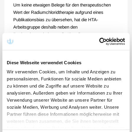
Um keine etwaigen Belege für den therapeutischen
Wert der Radiumchloridtherapie aufgrund eines
Publikationsbias zu übersehen, hat die HTA-
Arbeitsgruppe deshalb neben den
Rechercheergebnissen, die über die
Informationsgewinnung aus den einschlägigen
wissenschaftlichen Datenbanken gewonnen wurden,
darüber hinaus per Handsuche die zusätzlichen
Diese Webseite verwendet Cookies
Literaturstellen ermittelt und in die Studiensichtung
eingeschlossen, auf die sich das für die Neuzulassung
Wir verwenden Cookies, um Inhalte und Anzeigen zu
von [224Ra]Radiumchlorid relevante
personalisieren, Funktionen für soziale Medien anbieten
zu können und die Zugriffe auf unsere Website zu
Sachverständigengutachten stützt.
analysieren. Außerdem geben wir Informationen zu Ihrer
Verwendung unserer Website an unsere Partner für
soziale Medien, Werbung und Analysen weiter. Unsere
Unbefriedigende Evidenz bei
Partner führen diese Informationen möglicherweise mit
den Wirksamkeitsstudien
weiteren Daten zusammen, die Sie ihnen bereitgestellt
haben oder die sie im Rahmen Ihrer Nutzung der Dienste