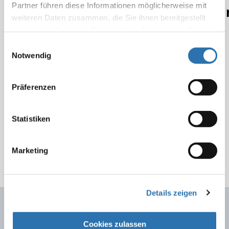
Partner führen diese Informationen möglicherweise mit
Pankreastransplantationspro
weiteren Daten zusammen, die Sie ihnen bereitgestellt
vorgelegt
haben oder die sie im Rahmen Ihrer Nutzung der Dienste
gesammelt haben. Sie geben Einwilligung zu unseren
Einwilligungsauswahl
Cookies, wenn Sie unsere Webseite weiterhin
Notwendig
Berlin, 19.12.2025
nutzen.
Datenschutzerklärung
|
Impressum
Pressemitteilung zum Jahresbericht 2024/2025
Präferenzen
der Prüfungs- und Überwachungskommission
Statistiken
Bericht 2024/2025 der Prüfungs- und
Überwachungskommission
Marketing
Details zeigen
Quicklinks
Cookies zulassen