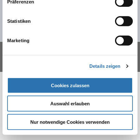
Präferenzen
Arbeitsgemeinschaft der deutschen Ärztekammern
Herbert-Lewin-Platz 1, 10623 Berlin
info@baek.de
Statistiken
Marketing
Datenschutz
Impressum
Sitemap
Details zeigen
Cookies zulassen
Auswahl erlauben
Nur notwendige Cookies verwenden