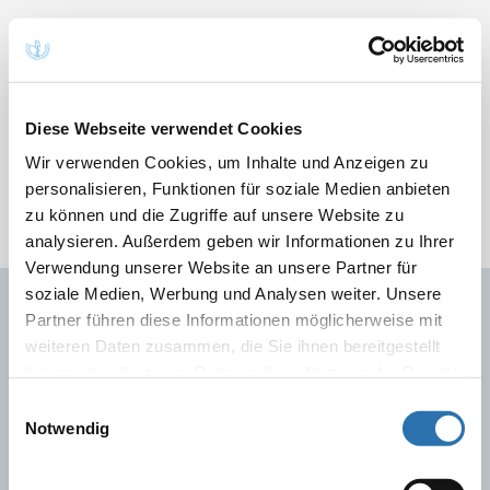
Sprachauswahl
Diese Webseite verwendet Cookies
Wir verwenden Cookies, um Inhalte und Anzeigen zu
personalisieren, Funktionen für soziale Medien anbieten
zu können und die Zugriffe auf unsere Website zu
analysieren. Außerdem geben wir Informationen zu Ihrer
Verwendung unserer Website an unsere Partner für
soziale Medien, Werbung und Analysen weiter. Unsere
Partner führen diese Informationen möglicherweise mit
Quicklinks
weiteren Daten zusammen, die Sie ihnen bereitgestellt
Ärzte
Gesundheitsfachberufe
Presse
haben oder die sie im Rahmen Ihrer Nutzung der Dienste
gesammelt haben. Sie geben Einwilligung zu unseren
Einwilligungsauswahl
Cookies, wenn Sie unsere Webseite weiterhin
Notwendig
Kontakt
nutzen.
Datenschutzerklärung
|
Impressum
Bundesärztekammer