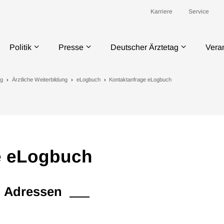
Karriere
Service
Politik
Presse
Deutscher Ärztetag
Vera
ng
Ärztliche Weiterbildung
eLogbuch
Kontaktanfrage eLogbuch
e eLogbuch
d Adressen