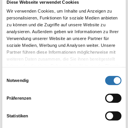
Diese Webseite verwendet Cookies
die Leistungsgruppen
Wir verwenden Cookies, um Inhalte und Anzeigen zu
personalisieren, Funktionen für soziale Medien anbieten
Welche Weiterbildungsbezeichnungen sind
zu können und die Zugriffe auf unsere Website zu
vergleichbar?
analysieren. Außerdem geben wir Informationen zu Ihrer
Verwendung unserer Website an unsere Partner für
Ein Kernelement der Krankenhausreform ist die Planung und
soziale Medien, Werbung und Analysen weiter. Unsere
Vorhaltevergütung auf Basis von Leistungsgruppen. Die
Partner führen diese Informationen möglicherweise mit
personellen Qualitätskriterien dieser Leistungsgruppen beziehen
weiteren Daten zusammen, die Sie ihnen bereitgestellt
sich im ärztlichen Bereich auf die aktuelle
haben oder die sie im Rahmen Ihrer Nutzung der Dienste
(Muster-)Weiterbildungsordnung (MWBO) der
gesammelt haben. Sie geben Einwilligung zu unseren
Einwilligungsauswahl
Bundesärztekammer.
Cookies, wenn Sie unsere Webseite weiterhin
Notwendig
nutzen.
Datenschutzerklärung
|
Impressum
Die aufgeführten Bezeichnungen gelten gemäß § 135e Absatz 4
Nummer 6 SGB V dann als erfüllt, wenn die Ärztin / der Arzt
Präferenzen
nach landesrechtlichen Vorschriften zum Führen der
entsprechenden Bezeichnung oder einer vergleichbaren
Statistiken
Bezeichnung berechtigt ist.