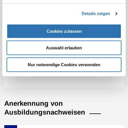
Die
(Muster-)Weiterbildungsordnung
ist für die
Ärztinnen und Ärzte hingegen nicht rechtlich bindend.
Details zeigen
Die Bundesärztekammer übt als Arbeitsgemeinschaft
der Landesärztekammern auch keine
Cookies zulassen
Aufsichtsfunktion aus und hat in Fällen der
Anerkennung von ausländischen Weiterbildungen
Auswahl erlauben
keine Regelungskompetenz, da die
Landesärztekammern als Körperschaften des
Öffentlichen Rechts rechtlich eigenständig sind.
Nur notwendige Cookies verwenden
Anerkennung von
Ausbildungsnachweisen