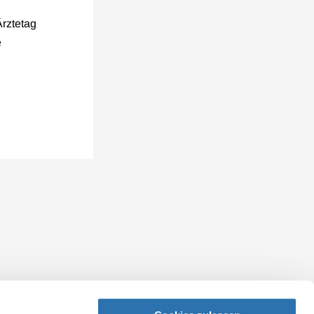
rztetag
e