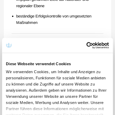
regionaler Ebene
beständige Erfolgskontrolle von umgesetzten
Maßnahmen
Zusammensetzung des
Gremiums
Diese Webseite verwendet Cookies
Gesundheitsministerien aller 16 Bundesländer
Wir verwenden Cookies, um Inhalte und Anzeigen zu
personalisieren, Funktionen für soziale Medien anbieten
das Bundesministerium für Gesundheit mit seinen
zu können und die Zugriffe auf unsere Website zu
nachgeordneten Behörden (RKI und BZgA)
analysieren. Außerdem geben wir Informationen zu Ihrer
Vertretung der Ärzteschaft (Bundesärztekammer,
Verwendung unserer Website an unsere Partner für
Kassenärztliche Bundesvereinigung, G-BA)
soziale Medien, Werbung und Analysen weiter. Unsere
Partner führen diese Informationen möglicherweise mit
Krankenkassen (Verband der Privaten
weiteren Daten zusammen, die Sie ihnen bereitgestellt