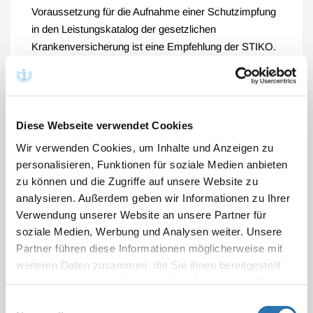
Voraussetzung für die Aufnahme einer Schutzimpfung
in den Leistungskatalog der gesetzlichen
Krankenversicherung ist eine Empfehlung der STIKO.
Der G-BA hat spätestens zwei Monate nach
Veröffentlichung der STIKO-Empfehlung eine
Entscheidung zur Umsetzung zu treffen. Die
Diese Webseite verwendet Cookies
Bundesärztekammer ist in das Beschlussverfahren
Wir verwenden Cookies, um Inhalte und Anzeigen zu
des Gemeinsamen Bundesausschusses eingebunden.
personalisieren, Funktionen für soziale Medien anbieten
Die
STIKO-Empfehlungen
werden regelmäßig im
zu können und die Zugriffe auf unsere Website zu
Epidemiologischen Bulletin des RKI veröffentlicht.
analysieren. Außerdem geben wir Informationen zu Ihrer
Verwendung unserer Website an unsere Partner für
soziale Medien, Werbung und Analysen weiter. Unsere
Weiterführende Informationen
Partner führen diese Informationen möglicherweise mit
weiteren Daten zusammen, die Sie ihnen bereitgestellt
haben oder die sie im Rahmen Ihrer Nutzung der Dienste
Impfprävention / Impfen
gesammelt haben. Sie geben Einwilligung zu unseren
Einwilligungsauswahl