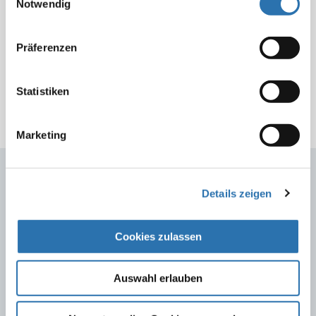
Cookies, wenn Sie unsere Webseite weiterhin
Notwendig
nutzen.
Datenschutzerklärung
|
Impressum
Nationale Lenkungsgruppe Impfen
Präferenzen
Statistiken
Marketing
Details zeigen
Mehr zum Thema: Public Health
Cookies zulassen
Geschlechtersensible Medizin
Auswahl erlauben
Gesundheitsförderung