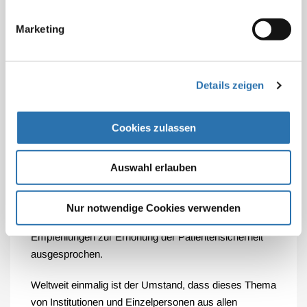
vergleichbare, auf die Bedürfnisse der Patienten
bezogene Qualitätsstandards erreicht und bewertet
Marketing
worden sind. Über 500 Krankenhäuser in Deutschland
wurden bereits zertifiziert. Die Nachfrage, auch
international ist groß.
Details zeigen
Mit tatkräftiger Unterstützung der Ärztekammer
Nordrhein, der Ärztekammer Berlin und des
Cookies zulassen
Deutschen Ärztetages wurde 2005 das
„Aktionsbündnis Patientensicherheit APS“ gegründet
Auswahl erlauben
(
www.aktionsbuendnis-patientensicherheit.de
).
Innerhalb eines Jahres wurde mit Unterstützung des
Bundesministeriums für Gesundheit eine
Nur notwendige Cookies verwenden
Sachstandsanalyse durchgeführt und mehrere
Empfehlungen zur Erhöhung der Patientensicherheit
ausgesprochen.
Weltweit einmalig ist der Umstand, dass dieses Thema
von Institutionen und Einzelpersonen aus allen