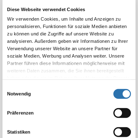
Daneben zählen Bundesärztekammer,
Krankenkassen, Deutsche Krankenhausgesellschaft
Diese Webseite verwendet Cookies
und Deutscher Pflegerat zu den Gründervätern (und –
Wir verwenden Cookies, um Inhalte und Anzeigen zu
müttern) der vergleichenden externen
personalisieren, Funktionen für soziale Medien anbieten
Qualitätssicherung im Krankenhaus BQS (www.bqs-
zu können und die Zugriffe auf unsere Website zu
online.de). Dieses führt weltweit einmalig eine
analysieren. Außerdem geben wir Informationen zu Ihrer
kontinuierliche Erfassung von Qualitätsparametern in
Verwendung unserer Website an unsere Partner für
deutschen Krankenhäusern mit kontinuierlicher
soziale Medien, Werbung und Analysen weiter. Unsere
Bewertung und Begleitung dieser Einrichtung durch.
Partner führen diese Informationen möglicherweise mit
(„Oh, you are talking to the hospitals“ holländischer
weiteren Daten zusammen, die Sie ihnen bereitgestellt
haben oder die sie im Rahmen Ihrer Nutzung der Dienste
Experte anlässlich einer internationalen Tagung des
gesammelt haben. Sie geben Einwilligung zu unseren
Commonwealth Fund)
Einwilligungsauswahl
Cookies, wenn Sie unsere Webseite weiterhin
Notwendig
Die gleichen Partner sind Träger der „Kooperation für
nutzen.
Datenschutzerklärung
|
Impressum
Qualität und Transparenz KTQ“ (www.ktq.de), der
Präferenzen
einzigen Einrichtung in Deutschland, die für alle
Sektoren der Patientenversorgung ein spezifisches
Gütesiegel verleiht, nachdem international
Statistiken