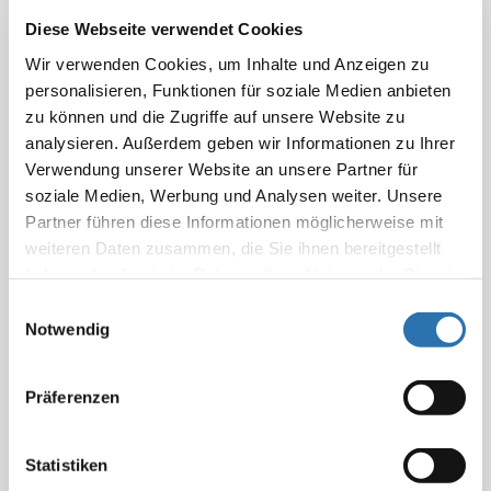
Januar (9)
Diese Webseite verwendet Cookies
Wir verwenden Cookies, um Inhalte und Anzeigen zu
2024
personalisieren, Funktionen für soziale Medien anbieten
zu können und die Zugriffe auf unsere Website zu
Dezember (13)
2023
analysieren. Außerdem geben wir Informationen zu Ihrer
November (25)
Verwendung unserer Website an unsere Partner für
Oktober (18)
Dezember (21)
soziale Medien, Werbung und Analysen weiter. Unsere
2022
September (35)
November (38)
Partner führen diese Informationen möglicherweise mit
August (9)
Oktober (21)
weiteren Daten zusammen, die Sie ihnen bereitgestellt
Dezember (21)
2021
haben oder die sie im Rahmen Ihrer Nutzung der Dienste
Juli (15)
September (33)
November (40)
gesammelt haben. Sie geben Einwilligung zu unseren
Einwilligungsauswahl
Juni (26)
August (13)
Oktober (25)
Dezember (25)
Cookies, wenn Sie unsere Webseite weiterhin
Notwendig
Mai (22)
Juli (23)
September (26)
November (61)
nutzen.
Datenschutzerklärung
|
Impressum
x
Nachrichten aus 5/2025
April (13)
Juni (43)
August (14)
Oktober (7)
Präferenzen
März (32)
Mai (19)
Juli (16)
September (18)
Februar (19)
April (23)
Juni (37)
August (12)
Statistiken
Schwangerschaftsabbruch: Überwältigende
Januar (17)
März (27)
Mai (26)
Juli (21)