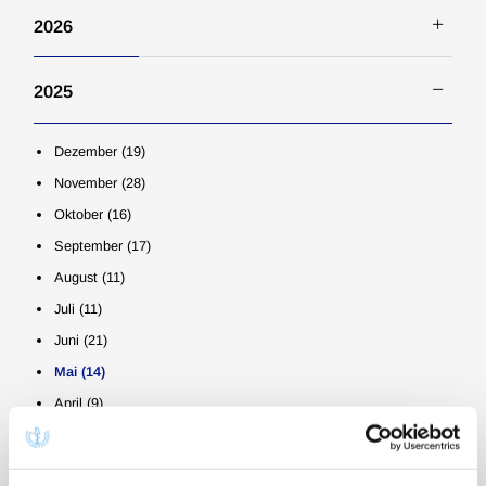
2026
Juli (12)
2025
Juni (37)
Mai (23)
Dezember (19)
April (15)
November (28)
März (35)
Oktober (16)
Februar (9)
September (17)
Januar (7)
August (11)
Juli (11)
Juni (21)
Mai (14)
April (9)
März (23)
Februar (9)