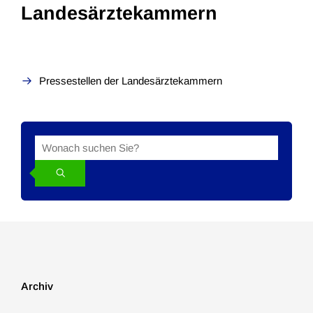
Landesärztekammern
Pressestellen der Landesärztekammern
Suche
Suchbegriff
in
den
News
Archiv