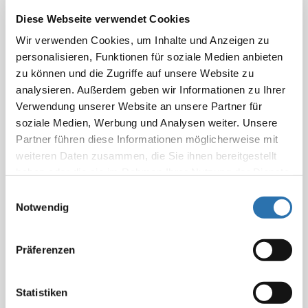
März (32)
Diese Webseite verwendet Cookies
Februar (19)
Wir verwenden Cookies, um Inhalte und Anzeigen zu
Januar (17)
personalisieren, Funktionen für soziale Medien anbieten
zu können und die Zugriffe auf unsere Website zu
2023
analysieren. Außerdem geben wir Informationen zu Ihrer
Verwendung unserer Website an unsere Partner für
Dezember (21)
soziale Medien, Werbung und Analysen weiter. Unsere
2022
November (38)
Partner führen diese Informationen möglicherweise mit
Oktober (21)
weiteren Daten zusammen, die Sie ihnen bereitgestellt
Dezember (21)
2021
haben oder die sie im Rahmen Ihrer Nutzung der Dienste
September (33)
November (40)
gesammelt haben. Sie geben Einwilligung zu unseren
Einwilligungsauswahl
August (13)
Oktober (25)
Dezember (25)
Cookies, wenn Sie unsere Webseite weiterhin
Notwendig
Juli (23)
September (26)
November (61)
nutzen.
Datenschutzerklärung
|
Impressum
x
Nachrichten aus 2/2024
Juni (43)
August (14)
Oktober (7)
Präferenzen
Mai (19)
Juli (16)
September (18)
April (23)
Juni (37)
August (12)
Ärzteschaft in Sorge um die
Statistiken
März (27)
Mai (26)
Juli (21)