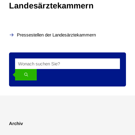
Landesärztekammern
Pressestellen der Landesärztekammern
Suche
Suchbegriff
in
den
News
Archiv