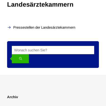
Landesärztekammern
Pressestellen der Landesärztekammern
Suche
Suchbegriff
in
den
News
Archiv