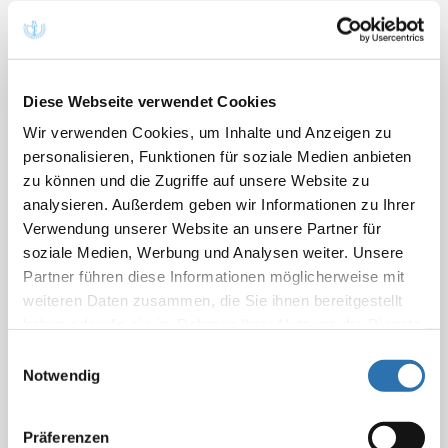
Juli (16)
September (18)
Februar (19)
April (23)
Juni (37)
August (12)
Januar (17)
März (27)
Mai (26)
Juli (21)
Februar (25)
April (18)
Diese Webseite verwendet Cookies
Juni (35)
Januar (7)
März (39)
Wir verwenden Cookies, um Inhalte und Anzeigen zu
Mai (26)
Februar (15)
personalisieren, Funktionen für soziale Medien anbieten
April (24)
Januar (19)
zu können und die Zugriffe auf unsere Website zu
März (31)
analysieren. Außerdem geben wir Informationen zu Ihrer
Februar (22)
Verwendung unserer Website an unsere Partner für
Januar (20)
soziale Medien, Werbung und Analysen weiter. Unsere
Partner führen diese Informationen möglicherweise mit
weiteren Daten zusammen, die Sie ihnen bereitgestellt
haben oder die sie im Rahmen Ihrer Nutzung der Dienste
x
Nachrichten aus 7/2021
gesammelt haben. Sie geben Einwilligung zu unseren
Einwilligungsauswahl
Cookies, wenn Sie unsere Webseite weiterhin
Notwendig
nutzen.
Datenschutzerklärung
|
Impressum
Sachsen: Sächsische Landesärztekammer
Präferenzen