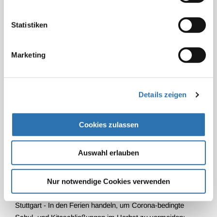
spendet 100.000 EUR an vom Hochwasser
betroffene Ärzte
Statistiken
29.07.2021
Dresden - Die Sächsische Landesärztekammer spendet
Marketing
100.000 EUR an vom Hochwasser betroffene Ärzte unter
anderem in Rheinland-Pfalz und Nordrhein-Westfalen.
Diese beiden Bundesländer wurden besonders von dem
Details zeigen
verheerenden Hochwasser getroffen. Viele…
Cookies zulassen
Baden-Württemberg: In den Sommerferien
Auswahl erlauben
handeln, Schulschließungen im Herbst
vermeiden
Nur notwendige Cookies verwenden
27.07.2021
Baden-Württemberg
Stuttgart - In den Ferien handeln, um Corona-bedingte