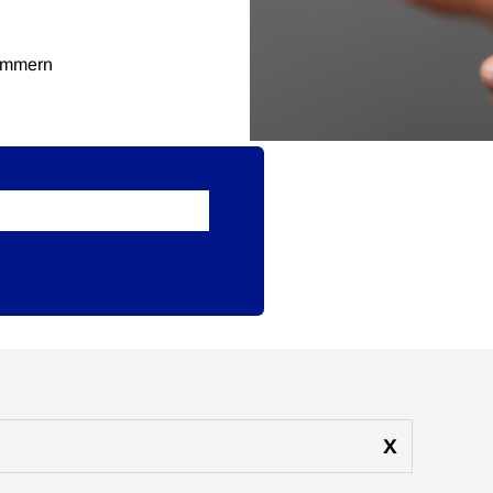
kammern
x