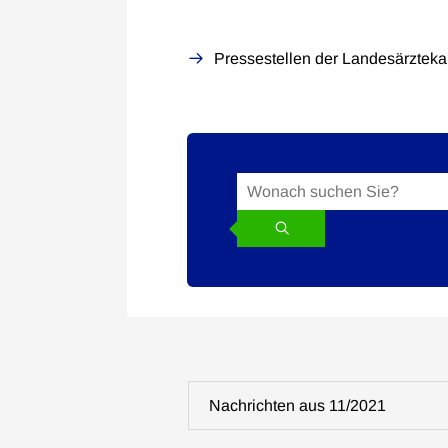
Pressestellen der Landesärzte
Suche
Suchbegriff
in
den
News
Nachrichten aus 11/2021