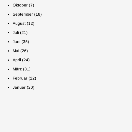
August (14)
Juni (43)
April (13)
Februar (9)
Oktober (7)
Juli (16)
Mai (19)
März (32)
Januar (9)
September (18)
Juni (37)
April (23)
Februar (19)
August (12)
Mai (26)
März (27)
Januar (17)
Juli (21)
April (18)
Februar (25)
Juni (35)
März (39)
Januar (7)
Mai (26)
Februar (15)
April (24)
Januar (19)
März (31)
Februar (22)
Januar (20)