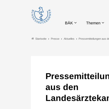
BÄK
Themen
Presse
Aktuelles
Pressemitteilungen aus 
Startseite
Pressemitteilu
aus den
Landesärztek