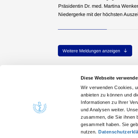
Präsidentin Dr. med. Martina Wenker
Niedergerke mit der höchsten Ausz
Weitere Meldungen anzeigen
Diese Webseite verwende
Wir verwenden Cookies, um
anbieten zu können und di
Informationen zu Ihrer Ve
Quicklinks
Kont
und Analysen weiter. Unse
zusammen, die Sie ihnen b
Bunde
Ärzte
gesammelt haben. Sie gebe
Arbei
Gesundheitsfachberufe
nutzen.
Datenschutzerkl
He