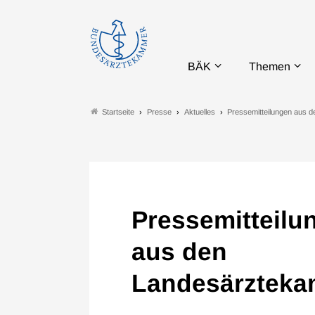
BÄK
Themen
Presse
Aktuelles
Pressemitteilungen aus 
Startseite
Pressemitteilu
aus den
Landesärztek