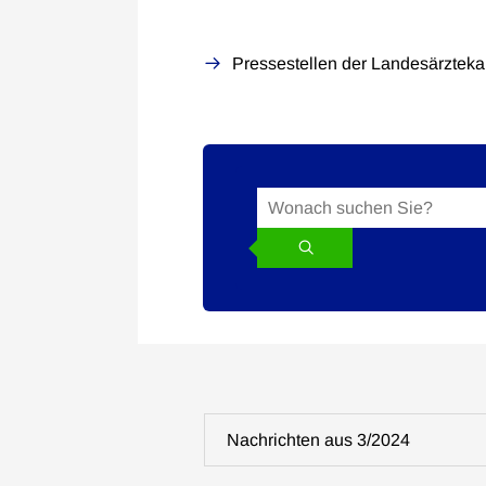
Pressestellen der Landesärzte
Suche
Suchbegriff
in
den
News
Nachrichten aus 3/2024