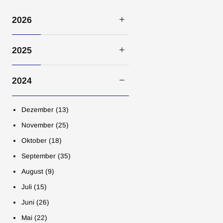
2026
Juli (12)
2025
Juni (37)
Dezember (19)
Mai (23)
2024
November (28)
April (15)
Oktober (16)
März (35)
Dezember (13)
September (17)
Februar (9)
November (25)
August (11)
Januar (7)
Oktober (18)
Juli (11)
September (35)
Juni (21)
August (9)
Mai (14)
Juli (15)
April (9)
Juni (26)
März (23)
Mai (22)