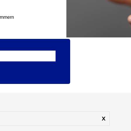
kammern
x