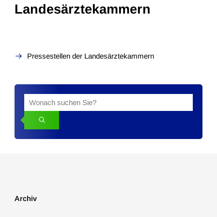
Landesärztekammern
Pressestellen der Landesärztekammern
Suche
Suchbegriff
in
den
News
Archiv