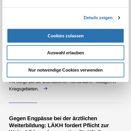
Einsparvorschläge der GKV-Finanzkommission.
Januar (20)
Details zeigen
Hessische Ärztinnen und Ärzte fordern:
Cookies zulassen
Medizinisches Personal und Einrichtungen
in Kriegsgebieten schützen,
Behandlungsplätze in Deutschland anbieten
Auswahl erlauben
31.03.2026
Hessen
Nur notwendige Cookies verwenden
Die Delegierten der Landesärztekammer Hessen sehen
mit Sorge auf die dramatischen humanitären Notlagen in
Kriegsgebieten.
Gegen Engpässe bei der ärztlichen
Weiterbildung: LÄKH fordert Pflicht zur