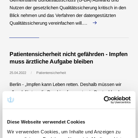
Nutzen der gesetzlichen Qualitätssicherung kritisch in den
Februar (9)
Blick nehmen und das Verfahren der datengestützten
Januar (14)
Qualitätssicherung vereinfachen will.…
Patientensicherheit nicht gefährden - Impfen
muss ärztliche Aufgabe bleiben
25.04.2022
Patientensicherheit
Berlin - „Impfen kann Leben retten. Deshalb müssen wir
alles dafür tun, die Durchimpfungsraten in Deutschland zu
erhöhen. Kontraproduktiv aber ist es, das hohe
Qualitätsniveau von Impfleistungen in Deutschland zu
senken und das Impfrecht…
Diese Webseite verwendet Cookies
Wir verwenden Cookies, um Inhalte und Anzeigen zu