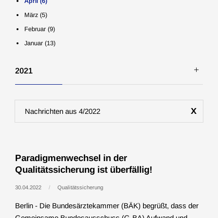
April (6)
Januar (8)
März (5)
Februar (9)
Januar (13)
2021
Dezember (15)
November (22)
x
Nachrichten aus 4/2022
Oktober (10)
September (13)
August (8)
Paradigmenwechsel in der
Juli (10)
Qualitätssicherung ist überfällig!
Juni (12)
30.04.2022
Qualitätssicherung
Mai (19)
April (14)
Berlin - Die Bundesärztekammer (BÄK) begrüßt, dass der
März (20)
Gemeinsame Bundesausschuss (G-BA) Aufwand und