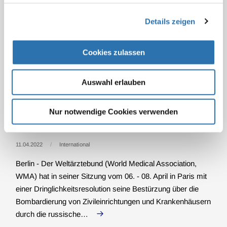
Welche Bedeutung hat die Charta der schwerstkranken
Details zeigen
und sterbenden Menschen in Deutschland für die
Gesundheitsfachberufe? Wie wirkt sich die Debatte um den
ärztlich assistierten Suizid auf die anderen Berufsgruppen
Cookies zulassen
im Gesundheitswesen aus? Mit diesen…
Auswahl erlauben
Nur notwendige Cookies verwenden
Weltärztebund schockiert über die
Bombardierung ukrainischer Krankenhäuser
11.04.2022
International
Berlin - Der Weltärztebund (World Medical Association,
WMA) hat in seiner Sitzung vom 06. - 08. April in Paris mit
einer Dringlichkeitsresolution seine Bestürzung über die
Bombardierung von Zivileinrichtungen und Krankenhäusern
durch die russische…