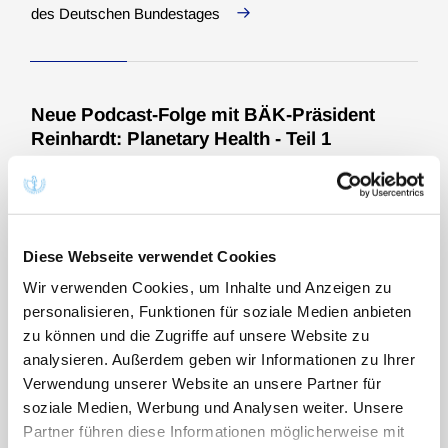
des Deutschen Bundestages
Neue Podcast-Folge mit BÄK-Präsident
Reinhardt: Planetary Health - Teil 1
20.02.2026
Podcast "Sprechende Medizin"
In der aktuellen Podcast-Folge spricht BÄK-Präsident
Reinhardt mit Prof. Dr. Eva Winkler und Prof. Dr. Dirk
Diese Webseite verwendet Cookies
Lanzerath von der ZEKO über die dringenden
Wir verwenden Cookies, um Inhalte und Anzeigen zu
Herausforderungen und Chancen im Bereich „Planetary
personalisieren, Funktionen für soziale Medien anbieten
Health“.
zu können und die Zugriffe auf unsere Website zu
analysieren. Außerdem geben wir Informationen zu Ihrer
Verwendung unserer Website an unsere Partner für
soziale Medien, Werbung und Analysen weiter. Unsere
Mehr als 40 Organisationen fordern vor
Partner führen diese Informationen möglicherweise mit
CDU-Parteitag: Kindergesundheit schützen,