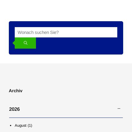
Suche
Suchbegriff
in
den
News
Archiv
2026
August (1)