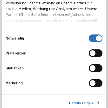
Verwendung unserer Website an unsere Partner für
soziale Medien, Werbung und Analysen weiter. Unsere
Partner führen diese Informationen möglicherweise mit
weiteren Daten zusammen, die Sie ihnen bereitgestellt
öffnen oder diesen dauerhaft in den
haben oder die sie im Rahmen Ihrer Nutzung der Dienste
Benutzereinstellungen im Bereich „Optionen“
gesammelt haben. Sie geben Einwilligung zu unseren
aktivieren:
Einwilligungsauswahl
Cookies, wenn Sie unsere Webseite weiterhin
Notwendig
nutzen.
Datenschutzerklärung
|
Impressum
Präferenzen
Statistiken
Marketing
Details zeigen