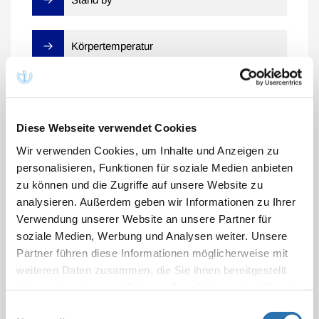
Körpertemperatur
Diese Webseite verwendet Cookies
Weitere
Wir verwenden Cookies, um Inhalte und Anzeigen zu
personalisieren, Funktionen für soziale Medien anbieten
Abrechnungsempfehlungen
zu können und die Zugriffe auf unsere Website zu
analysieren. Außerdem geben wir Informationen zu Ihrer
Verwendung unserer Website an unsere Partner für
B - Grundleistungen
soziale Medien, Werbung und Analysen weiter. Unsere
C - Sonderleistungen
Partner führen diese Informationen möglicherweise mit
weiteren Daten zusammen, die Sie ihnen bereitgestellt
D - Anästhesie
haben oder die sie im Rahmen Ihrer Nutzung der Dienste
gesammelt haben. Sie geben Einwilligung zu unseren
Einwilligungsauswahl