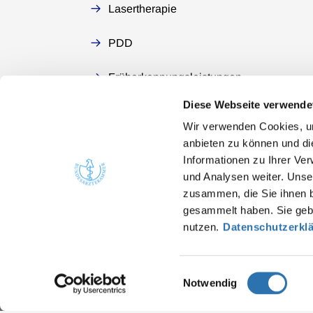
Lasertherapie
PDD
Früherkennungsleistungen
Diese Webseite verwende
Wir verwenden Cookies, um
anbieten zu können und di
Informationen zu Ihrer Ve
Quicklinks
Kont
und Analysen weiter. Unse
zusammen, die Sie ihnen b
Bunde
Ärzte
gesammelt haben. Sie gebe
Arbei
Gesundheitsfachberufe
nutzen.
Datenschutzerkl
He
Presse
in
Einwilligungsauswahl
Notwendig
Datenschutz
Impressum
Sitemap