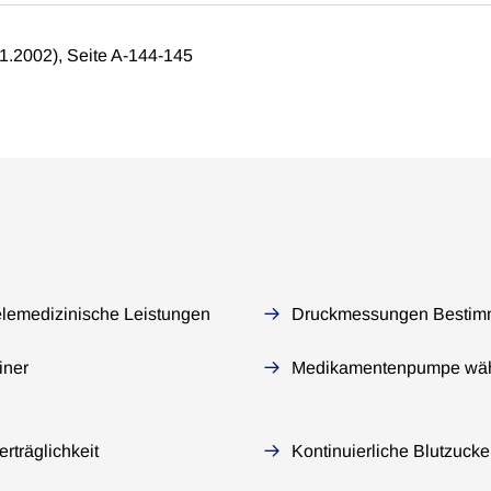
01.2002), Seite A-144-145
lemedizinische Leistungen
Druckmessungen Bestim
iner
Medikamentenpumpe wäh
rträglichkeit
Kontinuierliche Blutzuc