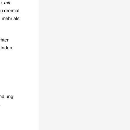
, mit
zu dreimal
n mehr als
chten
elnden
ndlung
.