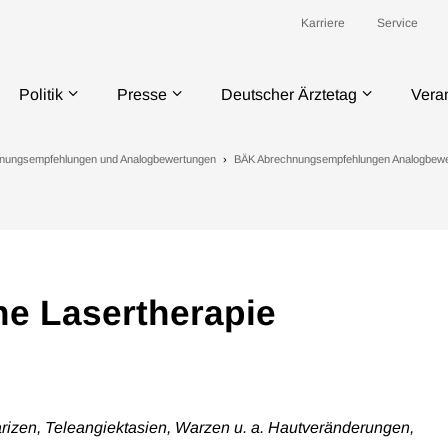
Karriere
Service
Politik
Presse
Deutscher Ärztetag
Vera
nungsempfehlungen und Analogbewertungen
BÄK Abrechnungsempfehlungen Analogbew
e Lasertherapie
izen, Teleangiektasien, Warzen u. a. Hautveränderungen,