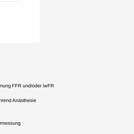
mung FFR und/oder iwFR
rend Anästhesie
kermessung