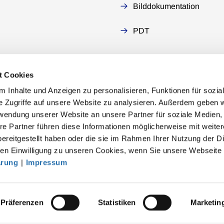
Bilddokumentation
PDT
t Cookies
 Inhalte und Anzeigen zu personalisieren, Funktionen für sozia
e Zugriffe auf unsere Website zu analysieren. Außerdem geben w
rwendung unserer Website an unsere Partner für soziale Medien
akt
re Partner führen diese Informationen möglicherweise mit weite
ereitgestellt haben oder die sie im Rahmen Ihrer Nutzung der D
särztekammer
n Einwilligung zu unseren Cookies, wenn Sie unsere Webseite 
tsgemeinschaft der deutschen Ärztekammern
ärung
|
Impressum
rbert-Lewin-Platz 1, 10623 Berlin
fo@baek.de
Präferenzen
Statistiken
Marketin