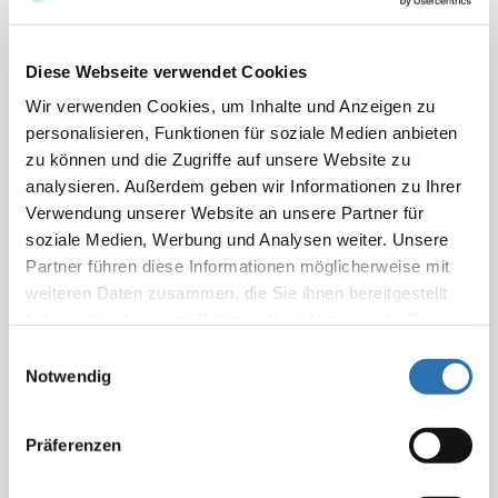
Diese Webseite verwendet Cookies
Bis auf die Abklärung einer fraglichen
Wir verwenden Cookies, um Inhalte und Anzeigen zu
Jodkontamination bzw. Jodintoxikation, die zudem in
personalisieren, Funktionen für soziale Medien anbieten
erster Linie durch eine Bestimmung der
zu können und die Zugriffe auf unsere Website zu
Jodausscheidung im Spontanurin erfolgen sollte, gibt
analysieren. Außerdem geben wir Informationen zu Ihrer
es für den Nachweis von Jod im Serum mittels
Verwendung unserer Website an unsere Partner für
Massenspektrometrie keine stichhaltige Indikation.
soziale Medien, Werbung und Analysen weiter. Unsere
Partner führen diese Informationen möglicherweise mit
weiteren Daten zusammen, die Sie ihnen bereitgestellt
haben oder die sie im Rahmen Ihrer Nutzung der Dienste
gesammelt haben. Sie geben Einwilligung zu unseren
Einwilligungsauswahl
Deutsches Ärzteblatt 109, Heft 49 (07.12.2012), Seite
Cookies, wenn Sie unsere Webseite weiterhin
Notwendig
A-2483
nutzen.
Datenschutzerklärung
|
Impressum
Präferenzen