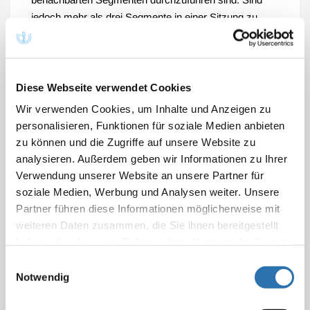
jedoch mehr als drei Segmente in einer Sitzung zu
behandeln, so ist ab dem vierten Segment der Ansatz
der Nr. 2565/2566 ein weiteres Mal gerechtfertigt.
Diese Webseite verwendet Cookies
Wir verwenden Cookies, um Inhalte und Anzeigen zu
Beschluss des "Zentralen Konsultationsausschuss für
personalisieren, Funktionen für soziale Medien anbieten
Gebührenordnungsfragen" bei der
zu können und die Zugriffe auf unsere Website zu
Bundesärztekammer
analysieren. Außerdem geben wir Informationen zu Ihrer
Stand: 16.01.2004
Verwendung unserer Website an unsere Partner für
veröffentlicht in: Deutsches Ärzteblatt 101, Heft 3
soziale Medien, Werbung und Analysen weiter. Unsere
(16.01.2004), Seite A135-A136
Partner führen diese Informationen möglicherweise mit
weiteren Daten zusammen, die Sie ihnen bereitgestellt
haben oder die sie im Rahmen Ihrer Nutzung der Dienste
gesammelt haben. Sie geben Einwilligung zu unseren
Einwilligungsauswahl
Cookies, wenn Sie unsere Webseite weiterhin
Mehr Informationen
Notwendig
nutzen.
Datenschutzerklärung
|
Impressum