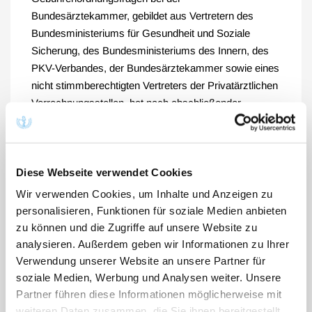
Bundesärztekammer, gebildet aus Vertretern des
Bundesministeriums für Gesundheit und Soziale
Sicherung, des Bundesministeriums des Innern, des
PKV-Verbandes, der Bundesärztekammer sowie eines
nicht stimmberechtigten Vertreters der Privatärztlichen
Verrechnungsstellen, hat nach abschließender
Beratung am 8. 3. 2005 folgenden Beschluss zur
Abrechnung der Kapselendoskopie nach GOÄ gefasst:
A 707 Untersuchung des Dünndarms mittels
Diese Webseite verwendet Cookies
Kapselendoskopie und Auswertung des Bildmaterials
Wir verwenden Cookies, um Inhalte und Anzeigen zu
bei unklarer gastrointestinaler Blutung, nach
personalisieren, Funktionen für soziale Medien anbieten
vorausgegangener Endoskopie des oberen und
zu können und die Zugriffe auf unsere Website zu
unteren Gastrointestinaltraktes
analysieren. Außerdem geben wir Informationen zu Ihrer
Analog Nr. 684 GOÄ plus Nr. 687 GOÄ
Verwendung unserer Website an unsere Partner für
(2700 Punkte)
soziale Medien, Werbung und Analysen weiter. Unsere
Partner führen diese Informationen möglicherweise mit
Voraussetzung für das Erbringen der
weiteren Daten zusammen, die Sie ihnen bereitgestellt