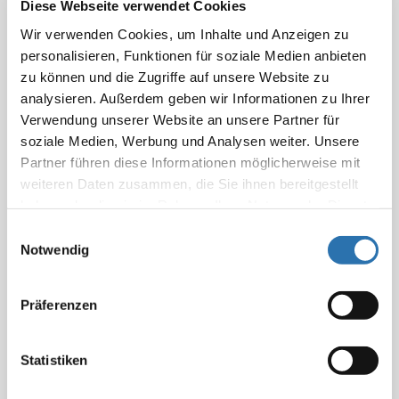
Diese Webseite verwendet Cookies
berechnet werden.
Wir verwenden Cookies, um Inhalte und Anzeigen zu
Die retrograde bzw. anterograde Darstellung von
personalisieren, Funktionen für soziale Medien anbieten
Ureter und Nierenbecken nach Nr. 5220 GOÄ ist
zu können und die Zugriffe auf unsere Website zu
Leistungsbestandteil der transurethralen bzw.
analysieren. Außerdem geben wir Informationen zu Ihrer
perkutanen Endopyelotomie und kann nicht zusätzlich
Verwendung unserer Website an unsere Partner für
berechnet werden.
soziale Medien, Werbung und Analysen weiter. Unsere
Partner führen diese Informationen möglicherweise mit
Die Darstellung von Harnblase und Urethra nach
weiteren Daten zusammen, die Sie ihnen bereitgestellt
Nr. 5230 GOÄ ist, sofern erforderlich, neben der
haben oder die sie im Rahmen Ihrer Nutzung der Dienste
transurethralen Endopyelotomie berechnungsfähig.
gesammelt haben. Sie geben Einwilligung zu unseren
Einwilligungsauswahl
Cookies, wenn Sie unsere Webseite weiterhin
Notwendig
nutzen.
Datenschutzerklärung
|
Impressum
Beschluss des "Zentralen Konsultationsausschuss für
Präferenzen
Gebührenordnungsfragen" bei der
Bundesärztekammer
Statistiken
Stand: 13.10.2006
veröffentlicht in: Deutsches Ärzteblatt 103, Heft 41