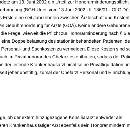
ete am 13. Juni 2002 ein Urteil zur Honorarminderungspflicht 
gserbringung (BGH-Urteil vom 13.Juni 2002 - III 186/01 - OLG Düs
rs Erste eine seit Jahrzehnten zwischen Ärzteschaft und Kosten
ichen Gebührenordnung für Ärzte (GOÄ). Keine andere Gebühren
s die Frage, wieweit die Pflicht zur Honorarminderung nach § 6
, eine Doppelbelastung des stationär behandelten Patienten, de
t Personal- und Sachkosten zu vermeiden. Diese Kosten sind s
ch im Privathonorar des Chefarztes enthalten, sodass der Pati
 der leitende Krankenhausarzt nicht seine Privatliquidation u
seit jeher unstrittig, zumal der Chefarzt Personal und Einrichtu
age, ob der extern hinzugezogene Konsiliararzt entweder als
ren Krankenhaus tätiger Arzt ebenfalls sein Honorar mindern 