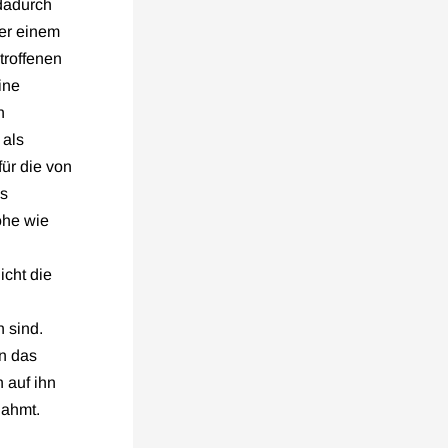
 dadurch
er einem
troffenen
ine
n
 als
ür die von
es
öhe wie
icht die
 sind.
en das
 auf ihn
nahmt.