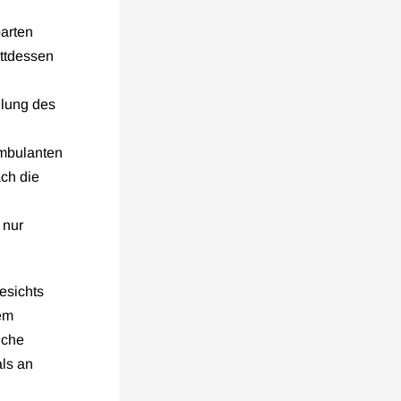
parten
attdessen
dlung des
mbulanten
ach die
 nur
esichts
em
lche
als an