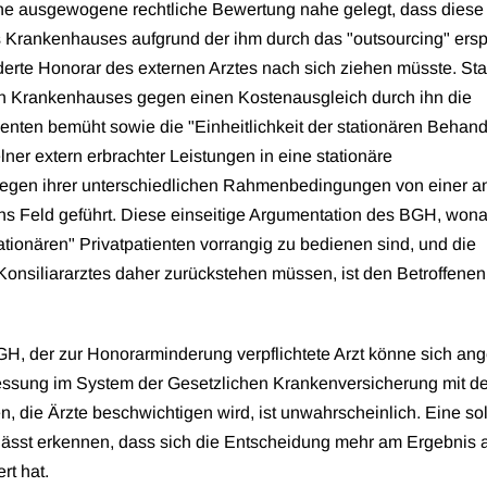
ine ausgewogene rechtliche Bewertung nahe gelegt, dass diese
s Krankenhauses aufgrund der ihm durch das "outsourcing" ers
erte Honorar des externen Arztes nach sich ziehen müsste. St
n Krankenhauses gegen einen Kostenausgleich durch ihn die
enten bemüht sowie die "Einheitlichkeit der stationären Behan
lner extern erbrachter Leistungen in eine stationäre
egen ihrer unterschiedlichen Rahmenbedingungen von einer a
 ins Feld geführt. Diese einseitige Argumentation des BGH, won
ationären" Privatpatienten vorrangig zu bedienen sind, und die
nsiliararztes daher zurückstehen müssen, ist den Betroffenen
H, der zur Honorarminderung verpflichtete Arzt könne sich ang
essung im System der Gesetzlichen Krankenversicherung mit d
, die Ärzte beschwichtigen wird, ist unwahrscheinlich. Eine so
lässt erkennen, dass sich die Entscheidung mehr am Ergebnis 
rt hat.