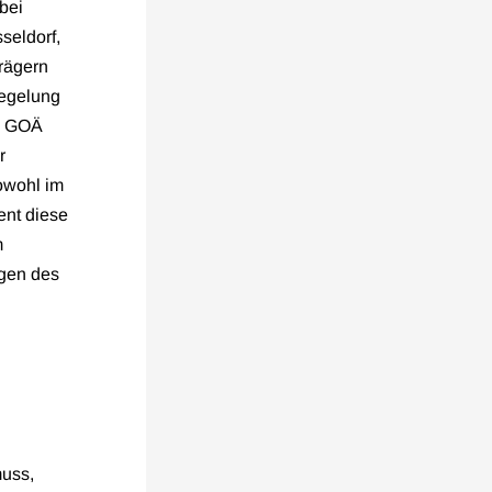
bei
seldorf,
trägern
regelung
 a GOÄ
r
owohl im
ent diese
m
ngen des
muss,