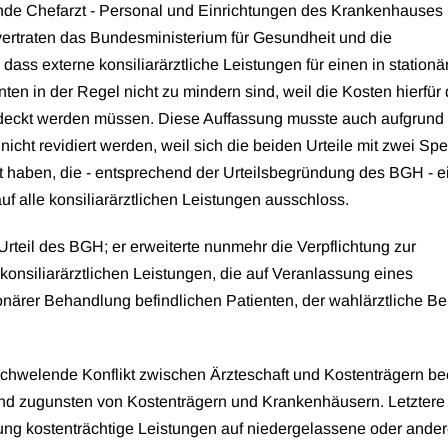
nde Chefarzt - Personal und Einrichtungen des Krankenhauses 
 vertraten das Bundesministerium für Gesundheit und die
ss externe konsiliarärztliche Leistungen für einen in stationä
ten in der Regel nicht zu mindern sind, weil die Kosten hierfür
edeckt werden müssen. Diese Auffassung musste auch aufgrund
ht revidiert werden, weil sich die beiden Urteile mit zwei Spez
t haben, die - entsprechend der Urteilsbegründung des BGH - e
 alle konsiliarärztlichen Leistungen ausschloss.
rteil des BGH; er erweiterte nunmehr die Verpflichtung zur
konsiliarärztlichen Leistungen, die auf Veranlassung eines
ionärer Behandlung befindlichen Patienten, der wahlärztliche 
 schwelende Konflikt zwischen Ärzteschaft und Kostenträgern be
 und zugunsten von Kostenträgern und Krankenhäusern. Letzter
ung kostenträchtige Leistungen auf niedergelassene oder ander