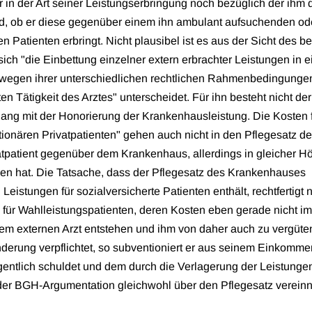
in der Art seiner Leistungserbringung noch bezüglich der ihm
d, ob er diese gegenüber einem ihn ambulant aufsuchenden od
n Patienten erbringt. Nicht plausibel ist es aus der Sicht des be
sich "die Einbettung einzelner extern erbrachter Leistungen in e
wegen ihrer unterschiedlichen rechtlichen Rahmenbedingunge
n Tätigkeit des Arztes" unterscheidet. Für ihn besteht nicht der
 mit der Honorierung der Krankenhausleistung. Die Kosten f
ationären Privatpatienten" gehen auch nicht in den Pflegesatz d
tpatient gegenüber dem Krankenhaus, allerdings in gleicher H
hlen hat. Die Tatsache, dass der Pflegesatz des Krankenhauses
Leistungen für sozialversicherte Patienten enthält, rechtfertigt n
für Wahlleistungspatienten, deren Kosten eben gerade nicht im
dem externen Arzt entstehen und ihm von daher auch zu vergüten
nderung verpflichtet, so subventioniert er aus seinem Einkomm
entlich schuldet und dem durch die Verlagerung der Leistungen
 der BGH-Argumentation gleichwohl über den Pflegesatz verein