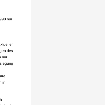
e
998 nur
ktuellen
ngen des
h nur
uslegung
näre
h in
ch