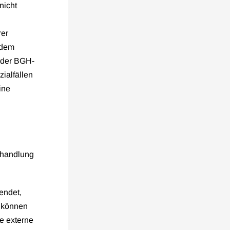
nicht
rer
 dem
 der BGH-
ialfällen
ine
Behandlung
endet,
e können
e externe