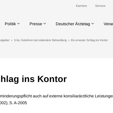
Karriere
Service
Politik
Presse
Deutscher Ärztetag
Vera
atgeber
§ 6a: Gebühren bei stationärer Behandlung
Ein erneuter Schlag ins Kontor
chlag ins Kontor
inderungspflicht auch auf externe konsiliarärztliche Leistunge
002), S. A-2005