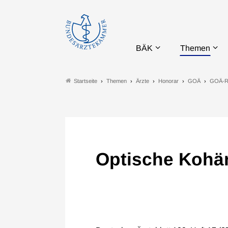
BÄK
Themen
Themen
Ärzte
Honorar
GOÄ
GOÄ-R
Startseite
Optische Kohä