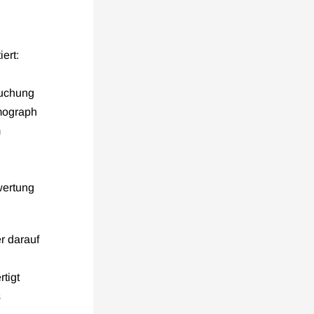
ert:
suchung
omograph
m
wertung
r darauf
tigt
s