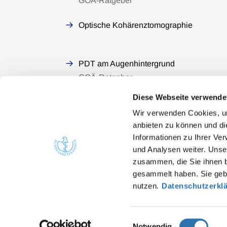
GOÄ-Ratgeber
Optische Kohärenztomographie
PDT am Augenhintergrund
GOÄ-Ratgeber
Diese Webseite verwende
Wir verwenden Cookies, um
anbieten zu können und di
Informationen zu Ihrer Ve
Quicklinks
Kont
und Analysen weiter. Unse
zusammen, die Sie ihnen b
Bunde
Ärzte
gesammelt haben. Sie gebe
Arbei
Gesundheitsfachberufe
nutzen.
Datenschutzerkl
He
Presse
in
Einwilligungsauswahl
Notwendig