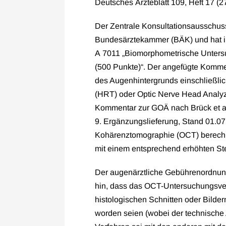
Deutsches Ärzteblatt 109, Heft 17 (2
Der Zentrale Konsultationsausschus
Bundesärztekammer (BÄK) und hat i
A 7011 „Biomorphometrische Untersuc
(500 Punkte)“. Der angefügte Kommen
des Augenhintergrunds einschließlic
(HRT) oder Optic Nerve Head Analy
Kommentar zur GOÄ nach Brück et al.
9. Ergänzungslieferung, Stand 01.07
Kohärenztomographie (OCT) berechn
mit einem entsprechend erhöhten Ste
Der augenärztliche Gebührenordnun
hin, dass das OCT-Untersuchungsverf
histologischen Schnitten oder Bilder
worden seien (wobei der technische 