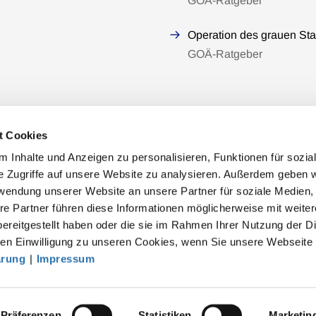
GOÄ-Ratgeber
Operation des grauen Sta
GOÄ-Ratgeber
t Cookies
 Inhalte und Anzeigen zu personalisieren, Funktionen für sozia
e Zugriffe auf unsere Website zu analysieren. Außerdem geben w
rwendung unserer Website an unsere Partner für soziale Medien
akt
re Partner führen diese Informationen möglicherweise mit weite
ereitgestellt haben oder die sie im Rahmen Ihrer Nutzung der D
särztekammer
n Einwilligung zu unseren Cookies, wenn Sie unsere Webseite 
tsgemeinschaft der deutschen Ärztekammern
ärung
|
Impressum
rbert-Lewin-Platz 1, 10623 Berlin
fo@baek.de
Präferenzen
Statistiken
Marketin