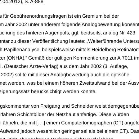
7.04.2012), S. A-888
s für Gebührenordnungsfragen ist ein Gremium bei der
m Jahr 2002 unter anderem folgende Analogbewertung konsenti
hung des hinteren Augenpols, ggf. beidseits, analog Nr. 423
tar zu dieser Veröffentlichung lautete: „Weiterführende Unter
h Papillenanalyse, beispielsweise mittels Heidelberg Retinat
zer (ONHA).“ Gemäß der gültigen Kommentierung zur A 7011 i
 (Deutscher Ärzte-Verlag) aus dem Jahr 2002 (3. Auflage,
.2002) sollte mit dieser Analogbewertung auch die optische
et werden, was bei einem höheren Zweitaufwand bei der Aus
igerungssatz berücksichtigt werden könnte.
gskommentar von Freigang und Schneider weist demgegenübe
ahren Schichtbilder der Netzhaut anfertige. Diese würden
n ähneln, die mit [. . .] einem Computertomographen (CT) angefer
Aufwand jedoch wesentlich geringer sei als bei einem CT). Da