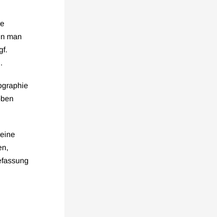
re
nn man
gf.
.
ographie
oben
 eine
en,
efassung