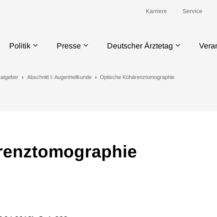
Karriere
Service
Politik
Presse
Deutscher Ärztetag
Vera
atgeber
Abschnitt I: Augenheilkunde
Optische Kohärenztomographie
renztomographie