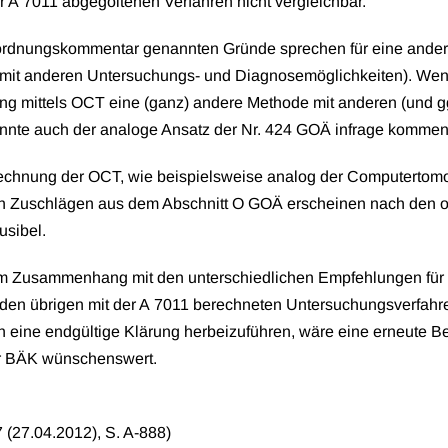
r A 7011 abgegoltenen Verfahren nicht vergleichbar.
ordnungskommentar genannten Gründe sprechen für eine ande
 mit anderen Untersuchungs- und Diagnosemöglichkeiten). We
ng mittels OCT eine (ganz) andere Methode mit anderen (und g
önnte auch der analoge Ansatz der Nr. 424 GOÄ infrage kommen
chnung der OCT, wie beispielsweise analog der Computertom
n Zuschlägen aus dem Abschnitt O GOÄ erscheinen nach den 
usibel.
im Zusammenhang mit den unterschiedlichen Empfehlungen für
den übrigen mit der A 7011 berechneten Untersuchungsverfahr
h eine endgültige Klärung herbeizuführen, wäre eine erneute B
er BÄK wünschenswert.
7 (27.04.2012), S. A-888)