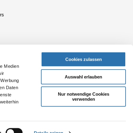
rs
Cookies zulassen
le Medien
ir
Auswahl erlauben
, Werbung
ren Daten
Nur notwendige Cookies
ienste
verwenden
weiterhin
g
Details zeigen