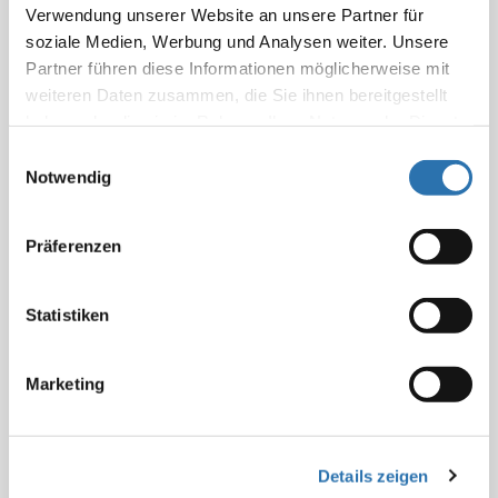
Verwendung unserer Website an unsere Partner für
Neuer Pakt für Substitutionstherapie in Baden-
soziale Medien, Werbung und Analysen weiter. Unsere
Württemberg
Partner führen diese Informationen möglicherweise mit
weiteren Daten zusammen, die Sie ihnen bereitgestellt
haben oder die sie im Rahmen Ihrer Nutzung der Dienste
gesammelt haben. Sie geben Einwilligung zu unseren
Einwilligungsauswahl
Drogenbeauftragte will sich für mehr substituierende
Cookies, wenn Sie unsere Webseite weiterhin
Notwendig
Ärzte stark machen
nutzen.
Datenschutzerklärung
|
Impressum
Präferenzen
Weitere Informationen zum
Statistiken
Thema: Suchtmedizin
Marketing
Suchtmedizin
Details zeigen