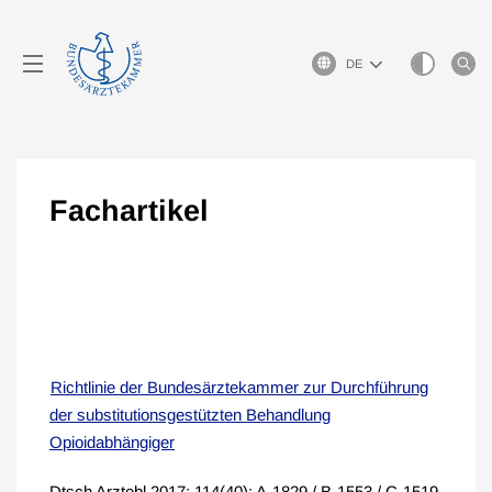
Sprachauswahl
Fachartikel
Richtlinie der Bundes­ärzte­kammer zur Durchführung
der substitutionsgestützten Behandlung
Opioidabhängiger
Dtsch Arztebl 2017; 114(40): A-1829 / B-1553 / C-1519