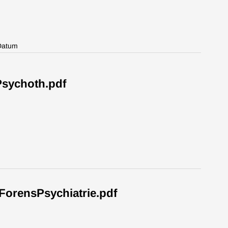
Datum
sychoth.pdf
rensPsychiatrie.pdf