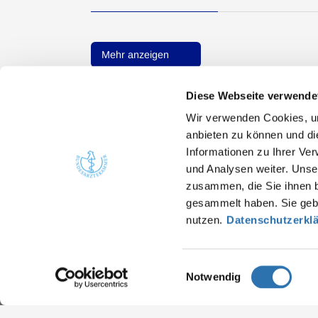
Mehr anzeigen
Diese Webseite verwende
Wir verwenden Cookies, um
anbieten zu können und di
Informationen zu Ihrer Ve
Quicklinks
Kont
und Analysen weiter. Unse
zusammen, die Sie ihnen b
Bunde
Ärzte
gesammelt haben. Sie gebe
Arbei
Gesundheitsfachberufe
nutzen.
Datenschutzerkl
He
Presse
in
Einwilligungsauswahl
Notwendig
Datenschutz
Impressum
Sitemap