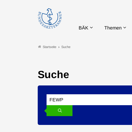
BÄK
Themen
Suche
Startseite
Suche
Suchen
Search
Suchen