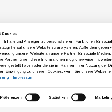
t Cookies
 Inhalte und Anzeigen zu personalisieren, Funktionen für sozia
e Zugriffe auf unsere Website zu analysieren. Außerdem geben w
rwendung unserer Website an unsere Partner für soziale Medien
akt
re Partner führen diese Informationen möglicherweise mit weite
ereitgestellt haben oder die sie im Rahmen Ihrer Nutzung der D
särztekammer
n Einwilligung zu unseren Cookies, wenn Sie unsere Webseite 
tsgemeinschaft der deutschen Ärztekammern
ärung
|
Impressum
rbert-Lewin-Platz 1, 10623 Berlin
fo@baek.de
Präferenzen
Statistiken
Marketin