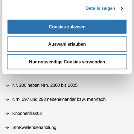
Kniegelenksendoprothetik
Details zeigen
Optrimetrie
Cookies zulassen
Operationstechnik
Druckverteilungsmessung
Auswahl erlauben
Seitenastexstirpation
Nur notwendige Cookies verwenden
Stoßwellentherapie
Nr. 200 neben Nrn. 2000 bis 2005
Nrn. 297 und 298 nebeneinander bzw. mehrfach
Knochenfraktur
Stoßwellenbehandlung