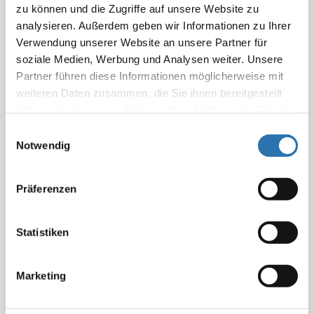
zu können und die Zugriffe auf unsere Website zu
Nr. 629 + Nr. 5348
analysieren. Außerdem geben wir Informationen zu Ihrer
Verwendung unserer Website an unsere Partner für
Einbringung einer Bandscheiben-Prothese
soziale Medien, Werbung und Analysen weiter. Unsere
Partner führen diese Informationen möglicherweise mit
TVT-Operation (Tension-free-Vaginal-Tape-Operation)
weiteren Daten zusammen, die Sie ihnen bereitgestellt
haben oder die sie im Rahmen Ihrer Nutzung der Dienste
Nr. 2125
gesammelt haben. Sie geben Einwilligung zu unseren
Einwilligungsauswahl
Cookies, wenn Sie unsere Webseite weiterhin
Notwendig
Epilepsiediagnostik
nutzen.
Datenschutzerklärung
|
Impressum
ESWT
Präferenzen
Hallux valgus
Statistiken
Hüftgelenk
Marketing
Hüftgelenksendoprothetik